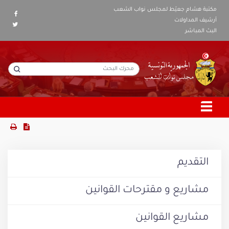
مكتبة هشام جعيّط لمجلس نواب الشعب
أرشيف المداولات
البث المباشر
التقديم
مشاريع و مقترحات القوانين
مشاريع القوانين