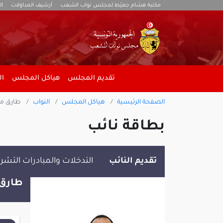
مكتبة هشام جعيّط لمجلس نواب الشعب
أرشيف المداولات
ال
تقديم المجلس
هياكل المجلس
ال
الصفحة الرئيسية
هياكل المجلس
النواب
طارق م
بطاقة نائب
تقديم النائب
التدخلات والمبادرات التشر
طارق