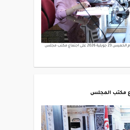
أشرف العميد ابراهيم بودربالة رئيس مجلس نواب الشعب صباح اليوم الخميس 23 جويلية 2026 على اجتماع مكتب مجلس
 مكتب المجلس