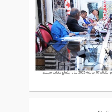
أشرف العميد ابراهيم بودربالة رئيس مجلس نواب الشعب صباح اليوم الثلاثاء 07 جويلية 2026 على اجتماع مكتب مجلس