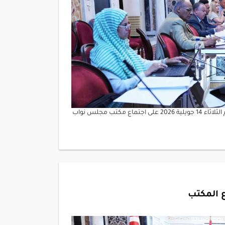
أشرف العميد ابراهيم بودربالة رئيس مجلس نواب الشعب ظهر اليوم الثلاثاء 14 جويلية 2026 على اجتماع مكتب مجلس نواب
 المكتب