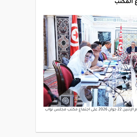
 المكتب
أشرف العميد ابراهيم بودربالة رئيس مجلس نواب الشعب صباح اليوم الإثنين 22 جوان 2026 على اجتماع مكتب مجلس نواب