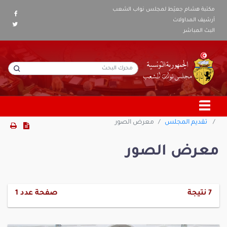
مكتبة هشام جعيّط لمجلس نواب الشعب
أرشيف المداولات
البث المباشر
تقديم المجلس
معرض الصور
معرض الصور
7
نتيجة
صفحة عدد
1