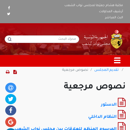
مكتبة هشام جعيّط لمجلس نواب الشعب
أرشيف المداولات
البث المباشر
تقديم المجلس
نصوص مرجعية
نصوص مرجعية
الدستور
النظام الداخلي
المرسوم المنظم للعلاقات بين مجلس نواب الشعب