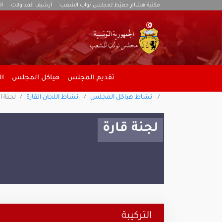
مكتبة هشام جعيّط لمجلس نواب الشعب
أرشيف المداولات
ال
تقديم المجلس
هياكل المجلس
ال
نشاط هياكل المجلس
نشاط اللجان القارة
لجنة ال
لجنة قارة
التركيبة