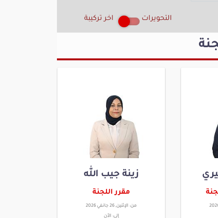
التحويرات
اخر تركيبة
نة
ري
زينة جيب الله
جنة
مقرر اللجنة
من:
الإثنين, 26 جانفي 2026
إلى:
الأن