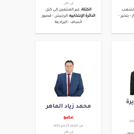
إلى:
الأن
 الشعب
الكتلة:
غير المنتمين إلى كتل
 - بلخير -
الدائرة الإنتخابيه:
الرجيش - قصور
الساف - البرادعة
رة
محمد زياد الماهر
عضو
من:
الثلاثاء, 23 ماي 2023
إلى:
الأن
لوطني