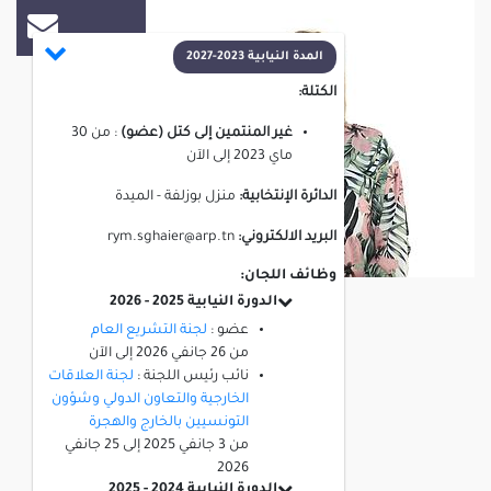
المدة النيابية 2023-2027
الكتلة:
غير المنتمين إلى كتل (عضو)
:
من
30
ماي 2023
إلى
الآن
الدائرة الإنتخابية:
منزل بوزلفة - الميدة
البريد الالكتروني:
rym.sghaier@arp.tn
وظائف اللجان:
الدورة النيابية 2025 - 2026
عضو :
لجنة التشريع العام
من
26 جانفي 2026
إلى
الآن
نائب رئيس اللجنة :
لجنة العلاقات
الخارجية والتعاون الدولي وشؤون
التونسيين بالخارج والهجرة
من
3 جانفي 2025
إلى
25 جانفي
2026
الدورة النيابية 2024 - 2025