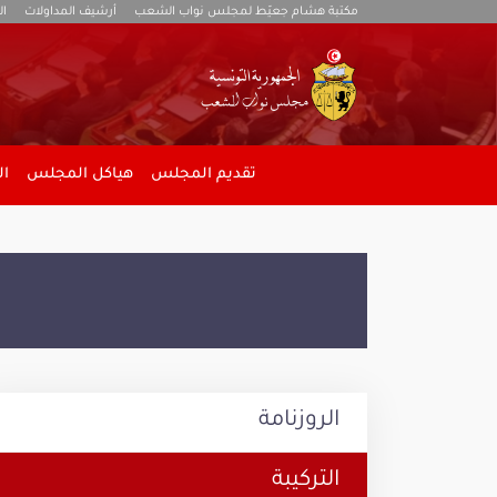
مكتبة هشام جعيّط لمجلس نواب الشعب
أرشيف المداولات
ال
تقديم المجلس
هياكل المجلس
ال
الروزنامة
التركيبة