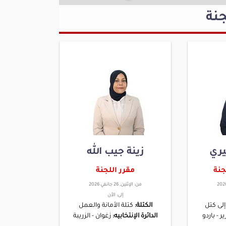
نة
ري
زينة جيب الله
جنة
مقرر اللجنة
من:
الإثنين, 26 جانفي 2026
إلى:
الأن
إلى كتل
الكتلة:
كتلة الأمانة والعمل
ر - باردو
الدائرة الإنتخابيه:
زغوان - الزريبة