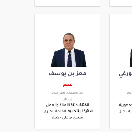
ورغي
معز بن يوسف
عضو
من:
الجمعة, 3 جانفي 2025
إلى:
الأن
مهورية
الكتلة:
كتلة الأمانة والعمل
ية - جبل
الدائرة الإنتخابيه:
القلعة الكبرى -
سيدي بوعلي - كندار