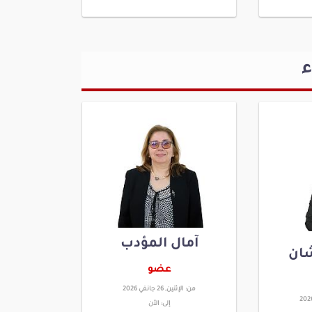
ء
آمال المؤدب
ان
عضو
من:
الإثنين, 26 جانفي 2026
إلى:
الأن