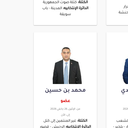
الكتلة:
كتلة صوت الجمهورية
ار
الدائرة الإنتخابيه:
المدينة - باب
حنشة
سويقة
دي
محمد بن حسين
عضو
من:
الإثنين, 26 جانفي 2026
إلى:
الأن
 الشعب
الكتلة:
غير المنتمين إلى كتل
 - بلخير -
الدائرة الإنتخابيه:
الرجيش - قصور