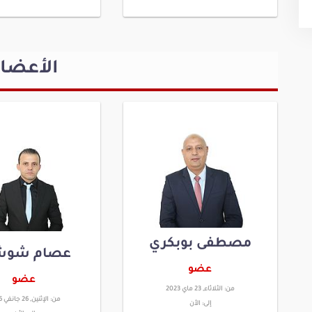
الأعضا
مصطفى بوبكري
عصام شوش
عضو
عضو
من:
الثلاثاء, 23 ماي 2023
من:
الإثنين, 26 جانفي 2026
إلى:
الأن