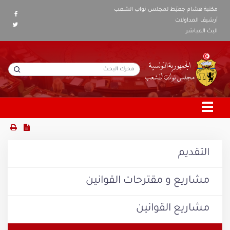
مكتبة هشام جعيّط لمجلس نواب الشعب
أرشيف المداولات
البث المباشر
التقديم
مشاريع و مقترحات القوانين
مشاريع القوانين