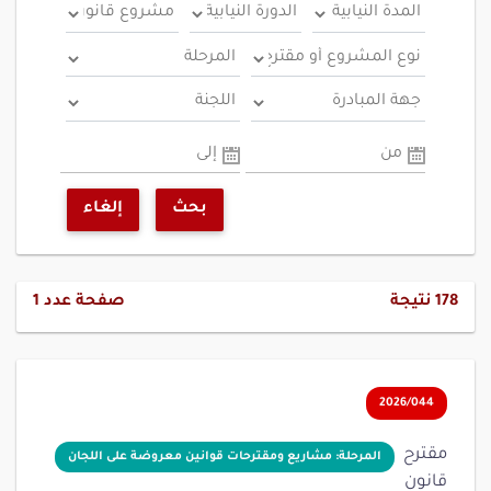
من
إلى
بحث
إلغاء
178
نتيجة
صفحة عدد
1
2026/044
مقترح
المرحلة: مشاريع ومقترحات قوانين معروضة على اللجان
قانون