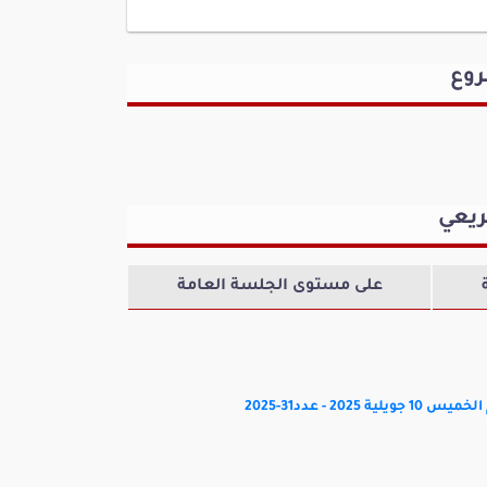
حاج علي
عمر بن عمر
كتلة الأحرار
روع
صندل
محمد ماجدي
لجمهورية
كتلة لينتصر الشعب
ريعي
على مستوى الجلسة العامة
 - عدد31-2025