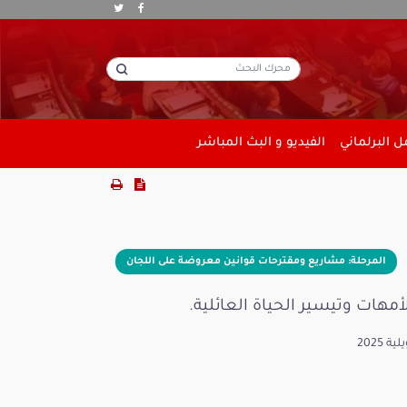
 البرلماني
الفيديو و البث المباشر
المرحلة: مشاريع ومقترحات قوانين معروضة على اللجان