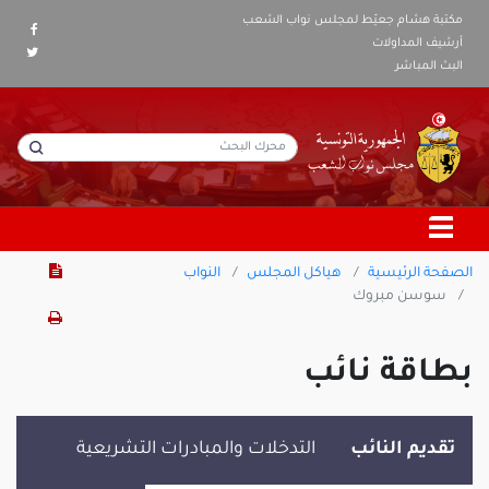
مكتبة هشام جعيّط لمجلس نواب الشعب
أرشيف المداولات
البث المباشر
الصفحة الرئيسية
هياكل المجلس
النواب
سوسن مبروك
بطاقة نائب
تقديم النائب
التدخلات والمبادرات التشريعية