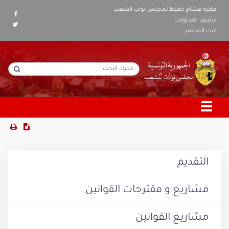
مكتبة هشام جعيّط لمجلس نواب الشعب
أرشيف المداولات
البث المباشر
التقديم
مشاريع و مقترحات القوانين
مشاريع القوانين