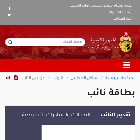
مكتبة هشام جعيّط لمجلس نواب الشعب
أرشيف المداولات
البث المباشر
الصفحة الرئيسية
هياكل المجلس
النواب
عزالدين التايب
بطاقة نائب
تقديم النائب
التدخلات والمبادرات التشريعية
عزالدين التايب