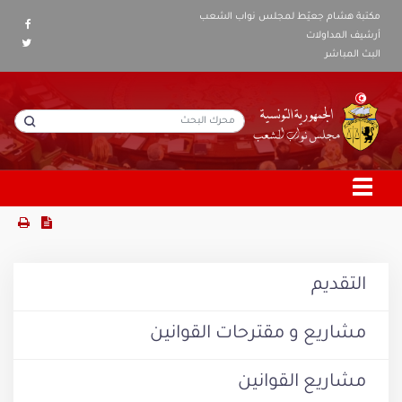
مكتبة هشام جعيّط لمجلس نواب الشعب
أرشيف المداولات
البث المباشر
التقديم
مشاريع و مقترحات القوانين
مشاريع القوانين