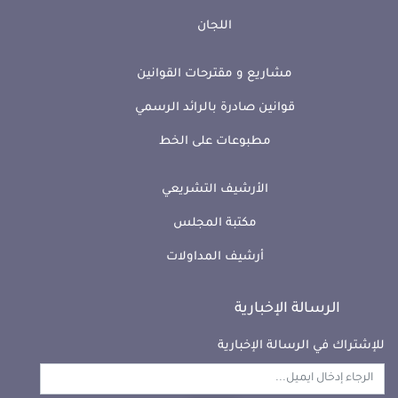
اللجان
مشاريع و مقترحات القوانين
قوانين صادرة بالرائد الرسمي
علي زغدود
منصف المعلول
مطبوعات على الخط
كتلة لينتصر الشعب
كتلة الأمانة والعمل
الأرشيف التشريعي
مكتبة المجلس
أرشيف المداولات
نزار الصديق
مهى عامر
كتلة صوت الجمهورية
كتلة الأحرار
الرسالة الإخبارية
للإشتراك في الرسالة الإخبارية