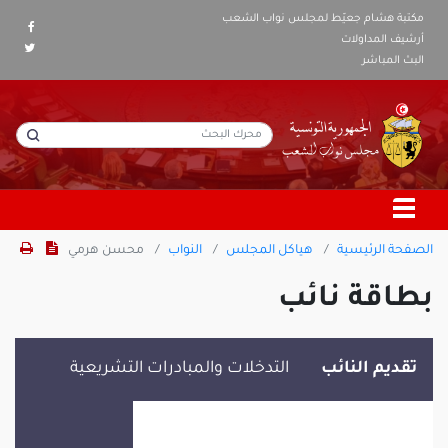
مكتبة هشام جعيّط لمجلس نواب الشعب
أرشيف المداولات
البث المباشر
الصفحة الرئيسية
هياكل المجلس
النواب
محسن هرمي
بطاقة نائب
تقديم النائب
التدخلات والمبادرات التشريعية
محسن هرمي