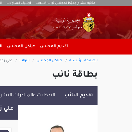
مكتبة هشام جعيّط لمجلس نواب الشعب
أرشيف المداولات
ال
تقديم المجلس
هياكل المجلس
ال
الصفحة الرئيسية
هياكل المجلس
النواب
علي زغد
بطاقة نائب
تقديم النائب
التدخلات والمبادرات التشر
علي ز