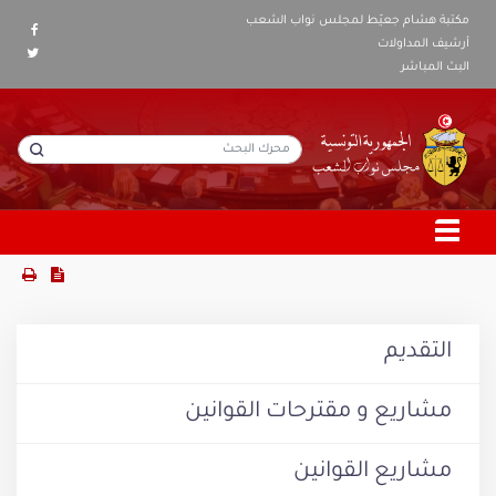
مكتبة هشام جعيّط لمجلس نواب الشعب
أرشيف المداولات
البث المباشر
التقديم
مشاريع و مقترحات القوانين
مشاريع القوانين