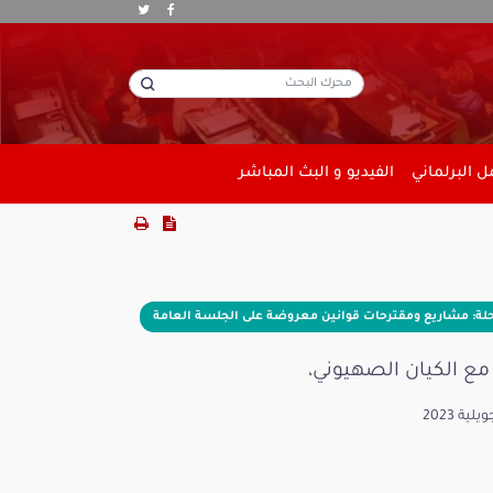
 البرلماني
الفيديو و البث المباشر
حلة: مشاريع ومقترحات قوانين معروضة على الجلسة العامة