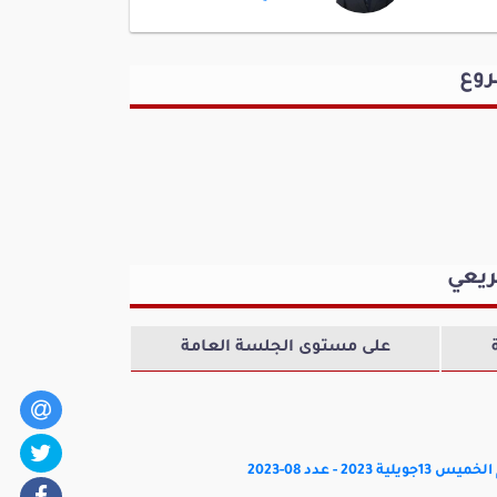
طرشون
بدر الدين القمودي
روع
لوطني
غير المنتمين إلى كتل
حي
ثامر المزهود
لوطني
كتلة الخط الوطني
السيادي
ريعي
على مستوى الجلسة العامة
- عدد 08-2023