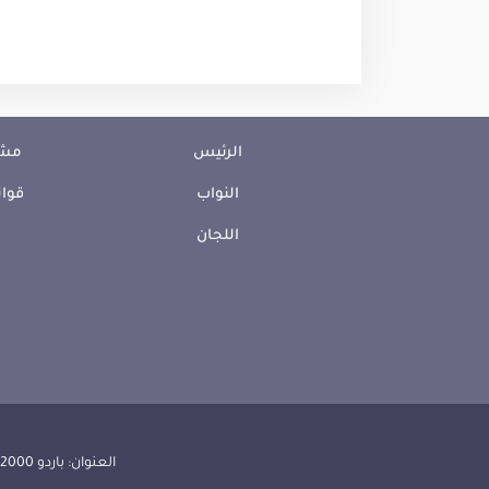
الرئيس
مشا
النواب
قوان
اللجان
العنوان: باردو 2000 الجمهورية التونسية | الهاتف: 000 157 71 (216) | الفاكس:608 514 71 (216) |