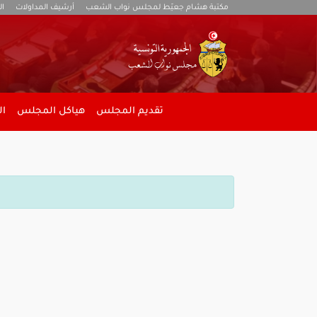
مكتبة هشام جعيّط لمجلس نواب الشعب
أرشيف المداولات
ال
تقديم المجلس
هياكل المجلس
ال