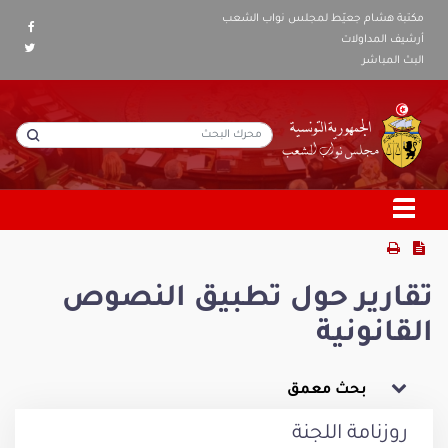
مكتبة هشام جعيّط لمجلس نواب الشعب
أرشيف المداولات
البث المباشر
تقارير حول تطبيق النصوص
القانونية
بحث معمق
روزنامة اللجنة