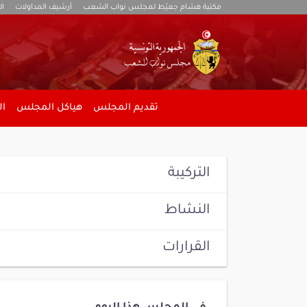
مكتبة هشام جعيّط لمجلس نواب الشعب
أرشيف المداولات
ال
تقديم المجلس
هياكل المجلس
ال
التركيبة
النشاط
القرارات