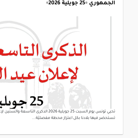
الجمهوري ▫️25 جويلية 2026▫️
تحيي تونس يوم السبت 25 جويلية 2026 الذ
تستحضر فيها بلادنا بكل اعتزاز محطة مفصليّة...