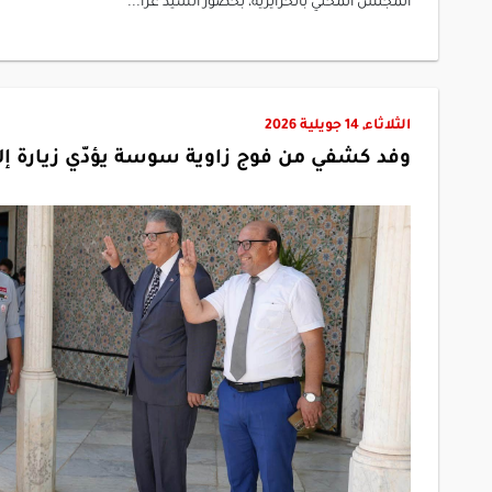
المجلس المحلي بالحرايريّة، بحضور السيد عزا...
الثلاثاء, 14 جويلية 2026
وفد كشفي من فوج زاوية سوسة يؤدّي زيارة 