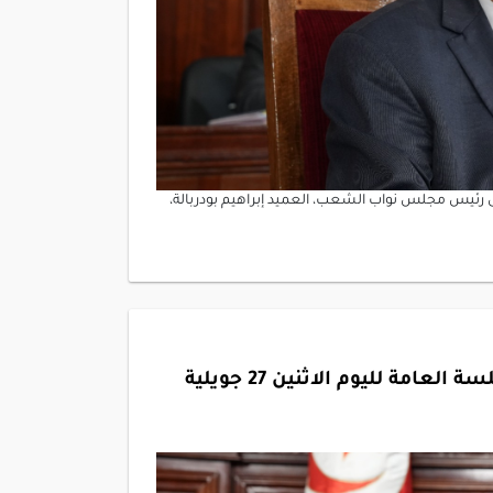
لجلسة العامة المنعقدة اليوم الأربعاء 29 جويلية 2026، ألقى رئيس مجلس نواب الشعب، العميد إبراهيم بودربالة،
كلمة رئيس مجلس نواب الشعب في ختام الجلسة العامة لليوم الاثنين 27 جويلية