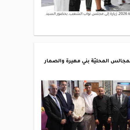
أدّى وفد من فوج الكشافة بزاوية سوسة صباح اليوم الثلاثاء 14 جويلية 2026، زيارة إلى مجلس نواب الشعب، بحضور السيد
لس المحليّة بني مهيرة والصمار