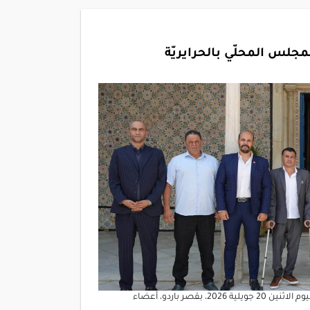
س المحلّي بالحرايريّة
استقبل العميد إبراهيم بودربالة رئيس مجلس نواب الشعب، صباح اليوم الاثنين 20 جويلية 2026، بقصر باردو، أعضاء