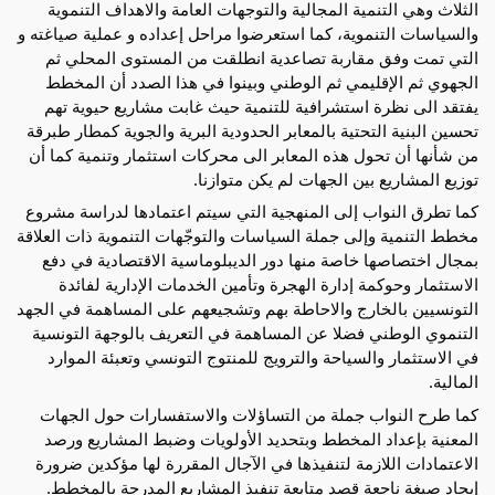
الثلاث وهي التنمية المجالية والتوجهات العامة والاهداف التنموية 
والسياسات التنموية، كما استعرضوا مراحل إعداده و عملية صياغته و 
التي تمت وفق مقاربة تصاعدية انطلقت من المستوى المحلي ثم 
الجهوي ثم الإقليمي ثم الوطني وبينوا في هذا الصدد أن المخطط 
يفتقد الى نظرة استشرافية للتنمية حيث غابت مشاريع حيوية تهم 
تحسين البنية التحتية بالمعابر الحدودية البرية والجوية كمطار طبرقة 
من شأنها أن تحول هذه المعابر الى محركات استثمار وتنمية كما أن 
توزيع المشاريع بين الجهات لم يكن متوازنا.
كما تطرق النواب إلى المنهجية التي سيتم اعتمادها لدراسة مشروع 
مخطط التنمية وإلى جملة السياسات والتوجّهات التنموية ذات العلاقة 
بمجال اختصاصها خاصة منها دور الديبلوماسية الاقتصادية في دفع 
الاستثمار وحوكمة إدارة الهجرة وتأمين الخدمات الإدارية لفائدة 
التونسيين بالخارج والاحاطة بهم وتشجيعهم على المساهمة في الجهد 
التنموي الوطني فضلا عن المساهمة في التعريف بالوجهة التونسية 
في الاستثمار والسياحة والترويج للمنتوج التونسي وتعبئة الموارد 
المالية.
كما طرح النواب جملة من التساؤلات والاستفسارات حول الجهات 
المعنية بإعداد المخطط وبتحديد الأولويات وضبط المشاريع ورصد 
الاعتمادات اللازمة لتنفيذها في الآجال المقررة لها مؤكدين ضرورة 
إيجاد صيغة ناجعة قصد متابعة تنفيذ المشاريع المدرجة بالمخطط.