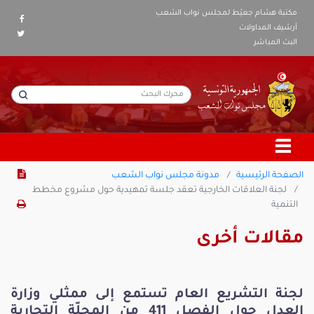
مكتبة هشام جعيّط لمجلس نواب الشعب
أرشيف المداولات
البث المباشر
الصفحة الرئيسية
مدونة مجلس نواب الشعب
لجنة العلاقات الخارجية تعقد جلسة تمهيدية حول مشروع مخطط
التنمية
مقالات أخرى
لجنة التشريع العام تستمع إلى ممثلي وزارة
العدل حول الفصل 411 من المجلّة التجارية