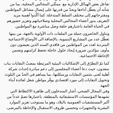
تفاعل بعض الهياكل الإدارية مع  ممثّلي المجالس المحلية، بما من 
شأنه أن يعطّل أداءها ويحدّ من قدرتها على إيصال مشاغل المواطنين 
ومقترحاتهم إلى مختلف السلط المتدخلة. كما أكّدوا أهمية مزيد 
التعريف بدور أعضاء المجالس المحلية وصلاحياتهم وتعزيز حضورهم 
في الحياة العامة باعتبارهم حلقة وصل مباشرة مع المواطنين.
وتناول الحاضرون جملة من الملفات ذات الأولوية بالجهة، من بينها 
تعطّل عدد من المشاريع التنموية، بالإضافة الى الأوضاع الاجتماعية 
المتردية لعدد من المواطنين من فاقدي السند الذين يعيشون دون 
مأوى، مؤكدين ضرورة إيجاد حلول عاجلة تحفظ كرامتهم وتضمن 
الإحاطة الاجتماعية.
كما تمّ التطرّق إلى الإشكاليات البيئية المرتبطة بمصبّ النفايات بباب 
سعدون، حيث دعا أعضاء المجلسين إلى دعم مبادرة إحداث شركة 
أهلية تُعنى بتثمين النفايات ورسكلتها، بما يساهم في الحدّ من التلوث 
وتحويل النفايات إلى مورد اقتصادي يوفّر مواطن شغل لفائدة أبناء 
الجهة.
وفي المجال الصحي، أشار المتدخلون إلى ظاهرة الاكتظاظ التي 
تشهدها المؤسسات الاستشفائية بالمنطقة، باعتبارها تضمّ عدداً من 
أكبر المستشفيات العمومية بالبلاد، وهو ما يستوجب تعزيز الموارد 
البشرية والتجهيزات وتحسين ظروف الاستقبال والإحاطة بالمرضى.