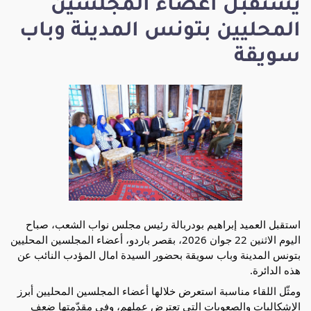
يستقبل أعضاء المجلسين
المحليين بتونس المدينة وباب
سويقة
استقبل العميد إبراهيم بودربالة رئيس مجلس نواب الشعب، صباح 
اليوم الاثنين 22 جوان 2026، بقصر باردو، أعضاء المجلسين المحليين 
بتونس المدينة وباب سويقة بحضور السيدة امال المؤدب النائب عن 
هذه الدائرة.
ومثّل اللقاء مناسبة استعرض خلالها أعضاء المجلسين المحليين أبرز 
الإشكاليات والصعوبات التي تعترض عملهم، وفي مقدّمتها ضعف 