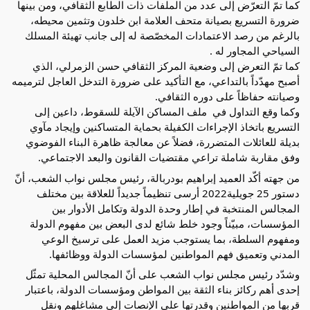
كما تمّ التعرّض إلى عدد من الملفات ذات الطابع الثقافي، ومن بينها 
ضرورة التسريع بصيانة متحف العلامة ابن خلدون وتثمين محيطه، 
بالرغم من رصد الاعتمادات المخصّصة له إلى جانب تهيئة المسلك 
السياحي المجاور له .
كما تمّ التعرض إلى وضعية المركز الثقافي حسن الزمرلي، الذي 
أصبح مهدّداً بالتداعي، مع التأكيد على ضرورة التدخل العاجل لترميمه 
وصيانته حفاظاً على دوره الثقافي.
وكما وقع التداول في  ملف المساكن الآيلة للسقوط، داعين إلى 
التسريع باتخاذ الإجراءات الكفيلة بحماية المتساكنين وإيجاد مآوي 
بديلة للعائلات المتضررة، فضلاً عن معالجة ظاهرة البناء الفوضوي 
وفق مقاربة شاملة تراعي مقتضيات القانون والبعد الاجتماعي.
من جهته أكّد العميد إبراهيم بودربالة، رئيس مجلس نواب الشعب، أنّ 
دستور 25 جويلية2022 أرسى تنظيماً جديداً للعلاقة بين مختلف 
المجالس المنتخبة في إطار وحدة الدولة وتكامل الأدوار بين 
المؤسسات، مبيّناً وجود خلط شائع لدى البعض بين مفهوم الدولة 
ومفهوم السلطة، بما يستوجب مزيد العمل على ترسيخ الوعي 
المدني وتعميق فهم المواطنين لمؤسسات الدولة ووظائفها.
وشدّد رئيس مجلس نواب الشعب على أنّ المجالس المحلية تمثّل 
إحدى أهم ركائز بناء الثقة بين المواطن ومؤسسات الدولة، باعتبار 
قربها من المواطنين وقدرتها على الإنصات إلى مشاغلهم ونقل 