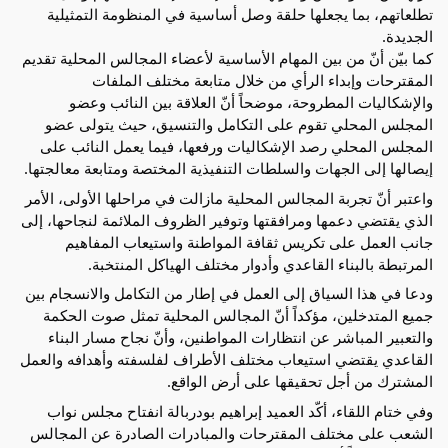
تطلعاتهم، بما يجعلها حلقة وصل أساسية في المنظومة التمثيلية 
الجديدة.
كما بيّن أنّ من بين المهام الأساسية لأعضاء المجالس المحلية تقديم 
المقترحات وإبداء الرأي من خلال متابعة مختلف الملفات 
والإشكاليات المطروحة، موضحاً أنّ العلاقة بين النائب وعضو 
المجلس المحلي تقوم على التكامل والتنسيق، حيث يتولى عضو 
المجلس المحلي رصد الإشكاليات ورفعها، فيما يعمل النائب على 
إيصالها إلى الجهات والسلطات التنفيذية المختصة ومتابعة معالجتها.
واعتبر أنّ تجربة المجالس المحلية مازالت في مراحلها الأولى، الأمر 
الذي يقتضي دعمها ومرافقتها وتوفير الظروف الملائمة لنجاحها، إلى 
جانب العمل على تكريس ثقافة المواطنة واستيعاب المفاهيم 
المرتبطة بالبناء القاعدي وأدوار مختلف الهياكل المنتخبة.
ودعا في هذا السياق إلى العمل في إطار من التكامل والانسجام بين 
جميع المتدخلين، مؤكداً أنّ المجالس المحلية تمثل صوت الحكمة 
والتعبير المباشر عن انتظارات المواطنين، وأنّ نجاح مسار البناء 
القاعدي يقتضي استيعاب مختلف الأطراف لفلسفته وأهدافه والعمل 
المشترك من أجل تحقيقها على أرض الواقع.
وفي ختام اللقاء، أكّد العميد إبراهيم بودربالة انفتاح مجلس نواب 
الشعب على مختلف المقترحات والمبادرات الصادرة عن المجالس 