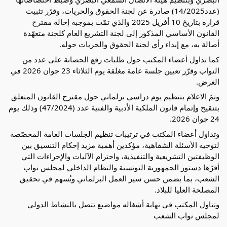
(عدد14/2025) صادرة عن لجنة الحقوق والحريات، وقرّر تثبيت 
قراره بتاريخ 10 أفريل 2025 والذي تمّت بموجبه إحالة مقترح 
القانون الأساسي المذكور إلى لجنة التشريع العام كلجنة متعهّدة 
أصالة به، مع إبداء رأي لجنة الحقوق والحريات حوله.
كما تداول أعضاء المكتب حول طلبات رفع الحصانة على عدد من 
النواب وقرّر تعيين جلسة عامة مغلقة يوم الثلاثاء 23 جوان 2026 في 
الغرض.
وتمّ الاعلام بتنظيم يوم دراسي برلماني حول مقترح القانون المتعلق 
بتنقيح وإتمام قانون الملكية الأدبية والفنية عدد (47/2024) وذلك يوم 
24 جوان 2026.
وتداول أعضاء المكتب في ترتيبات تنظيم الجلسات العامة المخصّصة 
لتوجيه الأسئلة الشفاهية، مؤكدين أهمية مزيد إحكام التنسيق بين 
الوظيفتين التشريعية والتنفيذية، واحترام الآليات والإجراءات التي 
أقرّها دستور الجمهورية التونسية والنظام الداخلي لمجلس نواب 
الشعب، بما يضمن حسن سير العمل البرلماني ويُسهم في تحقيق 
المصلحة العليا للبلاد.
وتناول المكتب في نهاية أشغاله مواضيع تتصل بالنشاط الدولي 
لمجلس نواب الشعب