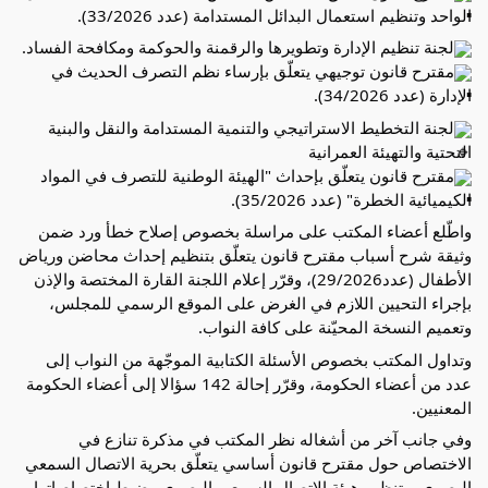
الواحد وتنظيم استعمال البدائل المستدامة (عدد 33/2026).
لجنة تنظيم الإدارة وتطويرها والرقمنة والحوكمة ومكافحة الفساد.
مقترح قانون توجيهي يتعلّق بإرساء نظم التصرف الحديث في 
الإدارة (عدد 34/2026).
لجنة التخطيط الاستراتيجي والتنمية المستدامة والنقل والبنية 
التحتية والتهيئة العمرانية
مقترح قانون يتعلّق بإحداث "الهيئة الوطنية للتصرف في المواد 
الكيميائية الخطرة" (عدد 35/2026).
واطّلع أعضاء المكتب على مراسلة بخصوص إصلاح خطأ ورد ضمن 
وثيقة شرح أسباب مقترح قانون يتعلّق بتنظيم إحداث محاضن ورياض 
الأطفال (عدد29/2026)، وقرّر إعلام اللجنة القارة المختصة والإذن 
بإجراء التحيين اللازم في الغرض على الموقع الرسمي للمجلس، 
وتعميم النسخة المحيّنة على كافة النواب.
وتداول المكتب بخصوص الأسئلة الكتابية الموجّهة من النواب إلى 
عدد من أعضاء الحكومة، وقرّر إحالة 142 سؤالا إلى أعضاء الحكومة 
المعنيين.
وفي جانب آخر من أشغاله نظر المكتب في مذكرة تنازع في 
الاختصاص حول مقترح قانون أساسي يتعلّق بحرية الاتصال السمعي 
البصري وبتنظيم هيئة الاتصال السمعي البصري وضبط اختصاصاتها 