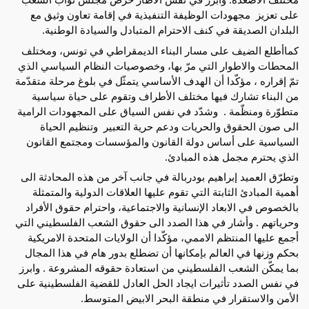
على تعزيز  مجهودات الوظيفة التنفيذية في إقامة تعاون وثيق مع 
البلدان الصديقة في كنف الاحترام المتبادل والسيادة الوطنية.
كماأطلع الضيف على مسار البناء الديمقراطي في تونس، ومختلف 
المحطات والاطوار التي مرّ بها، وخصوصيات النظام السياسي الذي 
تمّ إقراره ، مؤكّدا أن الهدف الأساسي يتمثّل في بلوغ مرحلة متقدّمة 
من البناء تشارك فيها مختلف الأطراف وتقوم على حياة سياسية 
متطوّرة ومنظّمة .  وشدّد في نفس السياق على المجهودات الرامية 
الى صون الحقوق والحريات ودعم حرية التعبير  وتنظيم الحياة 
السياسية على أساس دولة القانون والمؤسسات ومجتمع القانون 
الذي يحترم مجمل هذه المبادئ.
وتطرّق العميد إبراهيم بودربالة في جانب آخر من هذه المحادثة الى 
أهمية المبادئ الثابتة التي تقوم عليها العلاقات الدولية والمتمثلة 
بالخصوص في الابعاد الإنسانية والاجتماعية، واحترام حقوق الأفراد 
وحرياتهم . وأشار في هذا الصدد الى حقوق الشعب الفلسطيني التي 
أجمع عليها المنتظم الاممي، مؤكّدا أن الولايات المتحدة الامريكية 
بحكم وزنها في العالم بإمكانها أن تضطلع بدور هام في هذا المجال 
بما يمكّن الشعب الفلسطيني من استعادة حقوقه المشروعة . وابرز 
في نفس الصدد تأثيرات ايجاد الحل العادل للقضية الفلسطينية على 
الأمن والاستقرار في منطقة البحر الابيض المتوسط. 