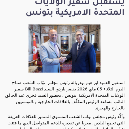
يستقبل سفير الولايات
المتحدة الامريكية بتونس
استقبل العميد ابراهيم بودربالة رئيس مجلس نوّاب الشعب صباح 
اليوم الثلاثاء 05 ماي 2026 بقصر باردو، السيد Bill Bazzi سفير 
الولايات المتحدة الامريكية  بتونس ، بحضور السيد فخري عبد الخالق 
النائب مساعد الرئيس المكلّف بالعلاقات الخارجية وبالتونسيين 
بالخارج والهجرة.
وأكّد رئيس مجلس نواب الشعب المستوى المتميز للعلاقات العريقة 
التي تجمع البلدين، معربا عن تقديره للدعم المتواصل الذي ما فتئت 
تقدّمه الولايات المتحدة الامريكية لتونس في مختلف المراحل 