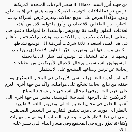
من جهته أبرز السيد Bill Bazzi سفير الولايات المتحدة الامريكية 
بتونس عراقة العلاقات التونسية الامريكية ومساهمتها في إقامة تعاون 
وثيق، مؤكّدا الحرص على تنويع مجالاته، وتعزيز فرص الشراكة ودعم 
التقارب بين الفاعلين الاقتصاديين. وأبرز ما توليه بلاده من أهمّية 
لعلاقات التعاون والصداقة مع تونس، واستعدادها لمواصلة دعمها في 
مختلف المجالات ولاسيما منها الاقتصادية، وتشجيع الاستثمار. وأعلن 
في هذا الصدد استعداد  ثلاثة شركات أمريكية الى توسيع نشاطها 
وتكثيف مشاريعها في تونس بما يعزّز التعاون الاقتصادي بين البلدين 
ويسهم في دعم التشغيل في تونس. كما أشار  الى ما يحمله 
المسؤولون السياسيون ورجال الاعمال الأمريكيون من انطباعات 
إيجابية عن تونس ومناخها المشجع على الاستثمار .
كما ابرز أهمية التعاون التونسي الأمريكي في المجال العسكري وما 
حققه من نتائج ايجابية تشجّع على مواصلته، واكّد من جهة أخرى العزم 
على تعزيز التعاون في المجال السياحي عبر تشجيع السياح 
الأمريكيين على الوجهة السياحية التونسية، مشيرا من جهة اخرى الى 
أهمية التعاون في مجال التعليم العالي  وتدريس اللغة الانقليزية 
بالنظر الى دورها في مزيد تحقيق التقارب بين الشعبين الصديقين. 
واثنى في هذا الاطار على ما يتمتع به الشباب التونسي من مهارات 
وكفاءة، تعزّز دوره في المجتمع وفي مسار البناء الذي تسير عليه 
البلاد.