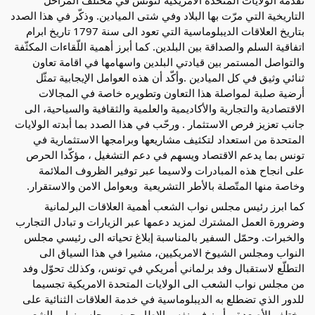
التاريخية التي مرّت بها البلاد وفي شتى الميادين. وذكّر في هذا الصدد 
بتاريخ العلاقات الديبلوماسية التي تعود الى سنة 1797 تاريخ ابرام 
اتفاقية السلم والصداقة بين البلدين. كما أبرز أهمية اللّقاءات المكثّفة 
والتواصل المستمر بين قيادتي البلدين واسهامها في اقامة تعاون 
ثنائي وثيق في كل الميادين .وأكّد أن هذه العوامل الإيجابية تمثّل 
أرضية صلبة لمواصلة هذا التعاون وتطويره خاصة في المجالات 
الاقتصادية والتجارية والأكاديمية والعلمية والثقافية والسياحية، الى 
جانب تعزيز فرص الاستثمار . ورحّب في هذا الصدد بما أبدته الولايات 
المتحدة من استعداد لتكثيف مشاريعها وبرامجها الاستثمارية في 
تونس بما يدعم الاقتصاد ويسهم في دعم التشغيل ، مؤكّدا الحرص 
على انجاح هذه المبادرات ولاسيما عبر توفير الظروف الملائمة 
وخاصة منها المتّصلة بالأطر التشريعية  وبعوامل الامن والاستقرار.
كما ابرز رئيس مجلس نواب الشعب أهمية العلاقات البرلمانية 
وضرورة العمل المشترك لمزيد دعمها عبر الزيارات و تبادل التجارب 
والخبرات. وحمّل السفير بالمناسبة إبلاغ تحياته الى رئيسي مجلس 
النواب ومجلس الشيوخ الامريكيين، مشيرا في هذا السياق الى 
التطلّع لاستقبال وفد برلماني أمريكي في تونس، وكذلك تحوّل وفد 
من مجلس نواب الشعب الى الولايات المتحدة الامريكية تجسيما 
للدور الذي تضطلع به الديبلوماسية في خدمة العلاقات الثنائية على 
مختلف الأصعدة. وأبرز في نفس الاطار حرص مجلس نواب الشعب 