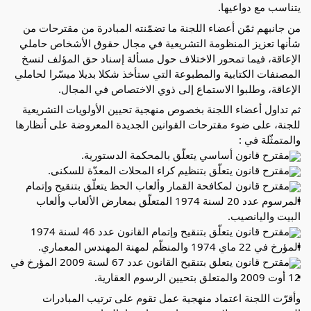
يتناسب مع دواعيها.
من جانبهم ثمّن أعضاء اللجنة ما تضمّنته المبادرة من مقترحات من
شأنها تعزيز المنظومة التشريعية في مجال حقوق الأشخاص حاملي
الإعاقة، فيما تمحور الاختلاف حول مسألة إسناد حق المؤلف لنسخ
المصنفات الكتابية والمطبوعة التي ستأخذ شكلا بديلا ميسّرا لحاملي
الإعاقة، وطلبوا الاستماع إلى ذوي الاختصاص في المجال.
ثم تداول أعضاء اللجنة بخصوص منهجية تحيين الأولويات التشريعية
للجنة، على ضوء مقترحات القوانين الجديدة المعروضة على أنظارها
والمتمثّلة في :
مقترح قانون أساسي يتعلّق بالمحكمة الدستورية.
مقترح قانون يتعلّق بتنظيم كراء المحلات المعدّة للسكنى.
مقترح قانون لمكافحة القمار وألعاب الحظ يتعلّق بتنقيح وإتمام
المرسوم عدد 20 لسنة 1974 المتعلّق بمعارض الألعاب وألعاب
البيت واليانصيب.
مقترح قانون يتعلّق بتنقيح وإتمام القانون عدد 46 لسنة 1974
المؤرخ في 22 ماي 1974 والمنظّم لمهنة المهندس المعماري.
مقترح قانون يتعلق بتنقيح القانون عدد 67 لسنة 2009 المؤرخ في
12 أوت 2009 والمتعلق بتحيين الرسوم العقارية.
وأقرّت اللجنة اعتماد منهجية عمل تقوم على ترتيب المبادرات