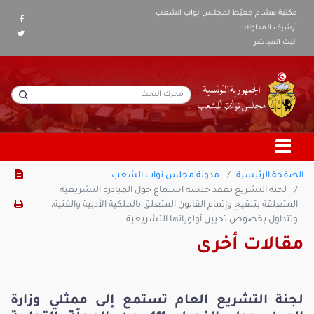
مكتبة هشام جعيّط لمجلس نواب الشعب
أرشيف المداولات
البث المباشر
الصفحة الرئيسية
مدونة مجلس نواب الشعب
لجنة التشريع تعقد جلسة استماع حول المبادرة التشريعية
المتعلقة بتنقيح وإتمام القانون المتعلق بالملكية الأدبية والفنية،
وتتداول بخصوص تحيين أولوياتها التشريعية
مقالات أخرى
لجنة التشريع العام تستمع إلى ممثلي وزارة