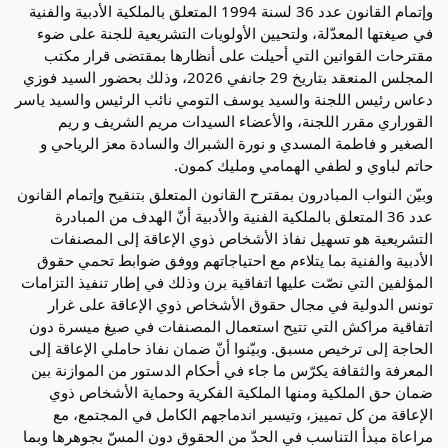
وإتمام القانون عدد 36 لسنة 1994 المتعلق بالملكية الأدبية والفنية
في صيغتها المعدّلة، ولتحيين الأولويات التشريعية للجنة على ضوء
مقترحات القوانين التي أحيلت على أنظارها بمقتضى قرار مكتب
المجلس المنعقد بتاريخ 29 جانفي 2026، وذلك بحضور السيد فوزي
دعاس رئيس اللجنة والسيد يوسف التومي نائب الرئيس والسيد ياسر
القوراري مقرر اللجنة، والأعضاء السيدات مريم الشريف و ريم
الصغير و فاطمة المسدي و نورة الشبراك والسادة معز الرياحي و
حاتم لباوي و لطفي الهمامي ومليك كمون.
وبيّن النواب المبادرون بمقترح القانون المتعلق بتنقيح وإتمام القانون
عدد 36 المتعلق بالملكية الفنية والأدبية أنّ الهدف من المبادرة
التشريعية هو تسهيل نفاذ الأشخاص ذوي الإعاقة إلى المصنفات
الأدبية والفنية بما يتلاءم مع احتياجاتهم ووفق ضوابط تحمي حقوق
المؤلفين التي نصّت عليها اتفاقية برن وذلك في إطار تنفيذ التزامات
تونس الدولية في مجال حقوق الأشخاص ذوي الإعاقة على غرار
اتفاقية مراكش التي تتيح استعمال المصنفات في صيغ ميسرة دون
الحاجة إلى ترخيص مسبق. وبيّنوا أنّ ضمان نفاذ حاملي الإعاقة إلى
المعرفة والثقافة يكرّس ما جاء في أحكام الدستور من الموازنة بين
ضمان حق الملكية ومنها الملكية الفكرية وحماية الأشخاص ذوي
الإعاقة من كل تمييز، وتيسير اندماجهم الكامل في المجتمع، مع
مراعاة مبدأ التناسب في الحدّ من الحقوق دون المسّ بجوهرها وبما