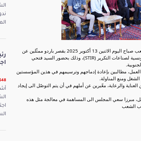
ندو
الم
استقبل السيد إبراهيم بودربالة رئيس مجلس نواب الشعب صباح اليوم الاثنين 13 أكتوبر 2025 بقصر باردو ممثّلين عن
رئ
عمال المناولة بمؤسستي اسمنت بنزرت، والشركة التونسية لصناعات التكرير (STIR)، وذلك بحضور السيد فتحي
اجت
نوبية.
العمل، مطالبين بإعادة إدماجهم وترسيمهم في هذين المؤسستين
الشغل ومنع المناولة.
22648 
العناية والرعاية، معّبرين عن أملهم في أن يتم التوصّل الى إيجاد
أشر
غل، مبرزا سعي المجلس الى المساهمة في معالجة مثل هذه
واب الشعب
اجت
الس