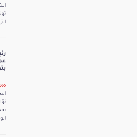
الش
تون
الت
رئ
عم
بت
6665 قر
است
بقص
الو