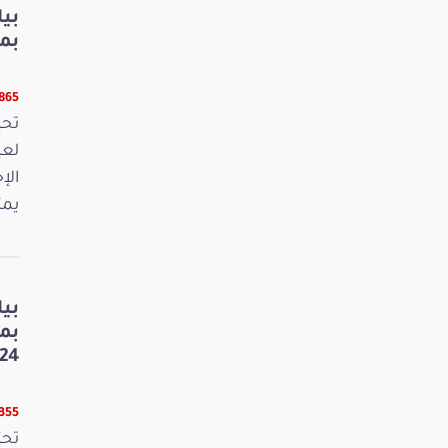
بي
بمنا
9865 قر
لعي
الإ
يمث
بي
بم
24
8355 قر