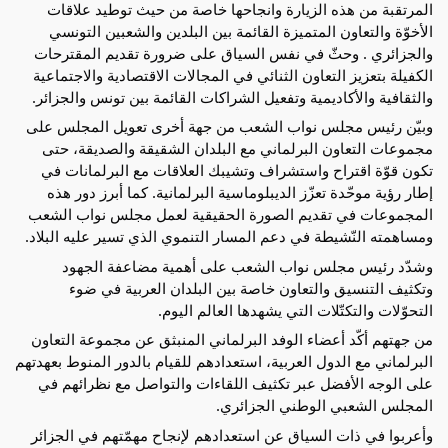
المرتقبة من هذه الزيارة وانجاحها خاصة من حيث توطيد علاقات
الأخوّة والتعاون المتميزة القائمة بين البلدين والشعبين التونسي
والجزائري . وحثّ في نفس السياق على ضرورة تقديم المقترحات
الكفيلة بتعزيز التعاون الثنائي في المجالات الاقتصادية والاجتماعية
والثقافية والأكاديمية وتفعيل الشراكات القائمة بين تونس والجزائر.
وبيّن رئيس مجلس نواب الشعب من جهة أخرى تعويل المجلس على
مجموعات التعاون البرلماني مع البلدان الشقيقة والصديقة، حتى
تكون قوّة اقتراح واستشراف وتشيبك العلاقات مع البرلمانات في
إطار رؤية موحّدة تعزّز الديبلوماسية البرلمانية. كما أبرز دور هذه
المجموعات في تقديم الصورة الحقيقية لعمل مجلس نواب الشعب
ومساهمته النّشيطة في دعم المسار التنموي الذي تسير عليه البلاد.
وشدّد رئيس مجلس نواب الشعب على أهمية مضاعفة الجهود
وتكثيف التنسيق والتعاون خاصة بين البلدان العربية في ضوء
التحوّلات والتكتّلات التي يشهدها العالم اليوم.
من جهتهم أكّد أعضاء الوفد البرلماني المنبثق عن مجموعة التعاون
البرلماني مع الدول العربية، استعدادهم للقيام بالدور المنوط بعهدتهم
على الوجه الأفضل عبر تكثيف اللقاءات والتواصل مع نظرائهم في
المجلس الشعبي الوطني الجزائري.
وأعربوا في ذات السياق عن استعدادهم لإنجاح مهمّتهم في الجزائر