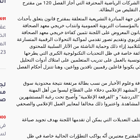
الت
للرياضة والتربية البدنية ليكونوا أعضاء بمجالس إدارات الشركات الرياضية المحترفة التي أجاز الفصل 120 من مقترح
 التقليص من البطالة.
ن جهة المبادرة التشريعية المتعلقة بمقترح قانون يتعلق بأحداث
5691 قرا
 بالمؤسسات التربوية العمومية وانتداب خريجي معهد الصحافة
عقد
 القانون المعروض على اللجنة تثمين كفاءة خريجي معهد الصحافة
تربوي وتقديم تصور تقدمي لمواكبة التحولات الرقمية المتسارعة
الم
لتلاميذ إزاء ذلك وحماية الناشئة من الآثار السلبية للمحتوى
زائفة خاصة في ظل التحديات التكنولوجية الكبرى التي يطرحها
2023. وفي 
نسية بالعمل على تدريب المتعلمين على امتلاك أدوات التحليل
كي يكونوا فاعلين رقميين ناقدين وواعين، وهنا تتنزل أحكام الفصل
افة وعلوم الأخبار من نسب بطالة مرتفعة نتيجة محدودية سوق
لج
المشهد الإعلامي دخلاء على القطاع ليسوا من أهل المهنة
الدردشة" و "الفرقعة الإعلامية" وأصبح تحت رغبة المستشهرين
صي
 المشاهدة. واعتبروا ذلك مخالفا لمعايير العمل الإعلامي والصحفي
5300 قر
ختلف التعديلات التي يمكن أن تقدمها اللجنة بهدف تجويد صياغة
في 
المقترح معتبرين أنّه يواكب التطوّرات الحالية خاصة في ظل