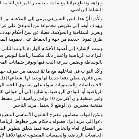
ونزاهة وتقطع نهائيا مع ما شاب تسيير المرافق العام
النشاط الرياضي.
وأكّدوا أنّ هذا النص التشريعي يرمي إلى الملاءمة بين ال
ويهدف أيضا إلى تكريس مجموعة من المبادئ على غرار 
وتعزيز الشفافية و الحوكمة، فضلا عن سنّ أحكام تهدف 
طرق تمويل جديدة من جهة و الحفاظ على ديمومة المر
وتمت الإشارة إلى أهمية الأحكام الواردة بالباب الثاني
النزاعات الرياضية واعتبار ذلك مكسبا رياضيا لتونس س
بالوساطة ويضمن سرعة البت فيها ويوفر ضمانات المحاك
وأكّد النواب في تفاعلهم مع ما تمّ تقديمه من طرف جهة
بسن قانون يعطي دفعا جديدا لها ويعيد لها إشعاعها إق
الاختصاصات والمستويات سواء على مستوى اللجنة الوطنية 
وغير منتخبة وأن أكثر من 10 نواد
منتخبة معتبرين أن الوضع لا يحتمل مزيد التأخير.
وثمّن النواب مضامين مقترح القانون الأساسي المعرو
دعوا إلى مزيد إثراء فصوله بأحكام تعزز حظوظ الرياضات
بين القطاع العام والخاص خاصة فيما يتعلق بتطوير البني
الجامعات الرياضية والجمعيات المنضوية تحتها تلافيا لأي