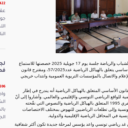
16422 ق
الل
الن
عقدت لجنة التربية والتكوين المهني والبحث العلمي والشباب والرياضة جلسة يوم 17 جويلية 2025 خصصتها للاستماع
لج
الى ممثلين عن جهتي المبادرة بخصوص مقترح قانون أساسي يتعلق بالهياكل الرياضية عدد57/2025، ومقترح قانون
فصو
علام والاتصال بالمؤسسات التربوية العمومية وانتداب خريجي
11696 ق
القانون الأساسي
المتعلق بالهياكل الرياضية أنه يندرج في إطار
واص
ية للواقع الرياضي التونسي والإقليمي والعالمي. وأشاروا إلى أنّ
الش
القانون الأساسي عدد11 لسنة 1995 المؤرخ في 6 فيفري 1995 المتعلق بالهياكل الرياضية والنصوص التي نقّحته
التونسية وإلى تطلعات الرياضيين للنهوض بمختلف الاختصاصات
بال
نسية في المحافل الرياضية الإقليمية والدولية.
الجمعة 15
انطلاق غد رياضي تونسي واعد يؤسس لمرحلة جديدة تكون أكثر شفافية