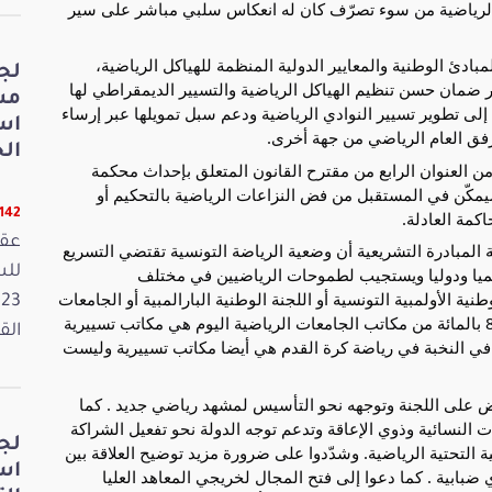
ة الرياضية من سوء تصرّف كان له انعكاس سلبي مباشر على سير
مبادئ الوطنية والمعايير الدولية المنظمة للهياكل الرياضية،
لج
ضمان حسن تنظيم الهياكل الرياضية والتسيير الديمقراطي لها
مش
إلى تطوير تسيير النوادي الرياضية ودعم سبل تمويلها عبر إرساء
اس
فق العام الرياضي من جهة أخرى.
الخ
 من العنوان الرابع من مقترح القانون المتعلق بإحداث محكمة
يمكّن في المستقبل من فض النزاعات الرياضية بالتحكيم أو
11142 ق
مة العادلة.
عقد
 المبادرة التشريعية أن وضعية الرياضة التونسية تقتضي التسريع
ليميا ودوليا ويستجيب لطموحات الرياضيين في مختلف
الأولمبية التونسية أو اللجنة الوطنية البارالمبية أو الجامعات
الرياضية أو النوادي الرياضية. وأشاروا إلى أن حوالي 80 بالمائة من مكاتب الجامعات الرياضية اليوم هي مكاتب تسييرية
القانون
ي رياضية التي تنشط في النخبة في رياضة كرة القدم هي أيضا مكاتب تسييرية وليست
ض على اللجنة وتوجهه نحو التأسيس لمشهد رياضي جديد . كما
 النسائية وذوي الإعاقة وتدعم توجه الدولة نحو تفعيل الشراكة
لج
ة التحتية الرياضية. وشدّدوا على ضرورة مزيد توضيح العلاقة بين
اس
 ضبابية . كما دعوا إلى فتح المجال لخريجي المعاهد العليا