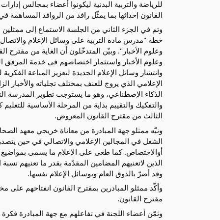
القانون إحداثها بما يمثّل رافد من الروافد المساهمة في
وتم في الجزء الثاني من الجلسة الاستماع إلى ممثلين ع
خطة "مدرس مادة التربية على وسائل الإعلام والاتصال
وعلوم الأخبار". وبيّن المتدخّلون أن الغاية من مقترح
وعلوم الأخبار واستثمار اختصاصهم في خدمة المرفق ال
وانتشار وسائل الإعلام الجديدة لتعزيز المناعة الفكرية ل
الإعلامي الذي يروج للعنف بمختلف تجلياته والأخبار ال
الذكاء الإصطناعي، وهو ما يستوجب تطوير المدرسة التو
والتفكيك والتقييم بداية من المرحلة الأساسية للتعليم 
الثالث من مقترح القانون المعروض.
ونبّه ممثلو جهة المبادرة من معاناة خريجي معهد الصح
الشغل في المجالين الإعلامي والاتصالي في حين يتصدر 
أوالاختصاص. كما طغى على الإعلام ما يسمى بمواضيع "
الذين لاتعنيهم المضامين المقدّمة بقدر ما تعنيهم نسبة
وقد أضرّ بالذوق العام وبوسائل الإعلام نفسها.
وأكّد ممثلو المبادرين بمقترح القانون انفتاحهم على م
مقترح القانون.
وثمّن أعضاء اللجنة في تفاعلهم مع جهة المبادرة فكرة 