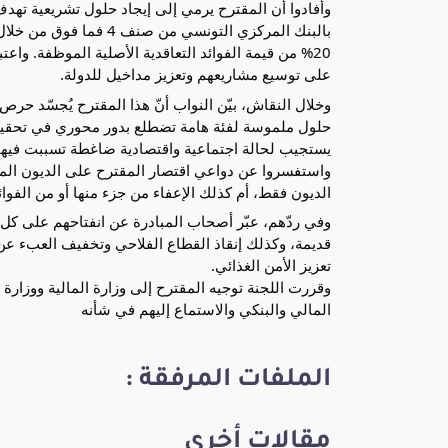
وأفادوا أن المقترح يرمي إلى إيجاد حلول تشريعية تهدف
بالبنك المركزي التونسي 
20% من قيمة الفوائد التعاقدية الأصلية الموظفة. وا
على توسيع مشاريعهم وتعزيز مداخيل للدولة.
وخلال النقاش، بيّن النواب أنّ هذا المقترح يُجسّد حر
حلول ملموسة لفئة هامة تضطلع بدور محوري في تحقيق ا
يستجيب لحالة اجتماعية واقتصادية ضاغطة تسببت فيها 
الديون فقط، أم كذلك الإعفاء من جزء منها أو من الفوائ
وفي ردّهم، عبّر أصحاب المبادرة عن انفتاحهم على كل 
قديمة، وكذلك إنقاذ القطاع الفلاحي وتخفيف العبء عن 
تعزيز الأمن الغذائي.
وقررت اللجنة توجيه المقترح إلى وزارة المالية ووزارة 
المالي والبنكي والاستماع إليهم في شأنه
الملفات المرفقة :
مقالات أخرى