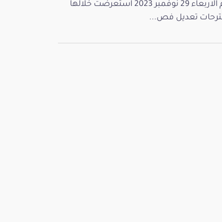
يوم الاربعاء 29 نوفمبر 2023 استعرضت خلالها
رحات تعديل فص...