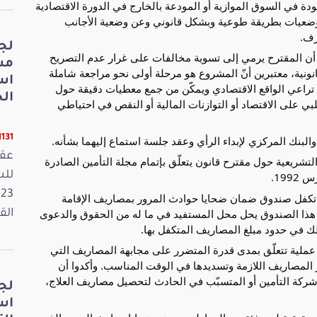
ودة في السوق الموازية أو المودعة بالخارج في الدورة الاقتصادية
لوضعيات بطريقة طوعية وبشكل قانوني وعن وضعية الأجانب
رف.
لج
أن المقترح يرمي إلى تسوية مخالفات على غرار عدم التصريح
مش
انونية، معتبرين أنّ المشروع هو مرحلة أولى نحو مراجعة شاملة
اس
تراعي الواقع الاقتصادي ويمكّن من جمع معطيات دقيقة حول
الخ
لبي على الاقتصاد أو التوازنات المالية أو النقص في احتياطي
11131 قر
البنك المركزي لإبداء الرأي وعقد جلسة استماع إليهما بشأنه.
عقد
التشريعية حول مقترح قانون يتعلّق بإتمام مجلة التأمين الصادرة
ن تكفل صندوق ضمان ضحايا حوادث المرور بمصاريف الإقامة
ا أنّ هذا الصندوق يحل محل المستفيد في ما له من الحقوق والدعوى
القانون
في حدود مبلغ المصاريف المتكفل بها.
عملية تتعلّق بمدى قدرة المتضرر على مجابهة المصاريف التي
ير المصاريف اللازمة وتسديدها في الوقت المناسب. وأكدوا أن
ركة التأمين أو المتسبّب في الحادث لتحصيل مصاريف العلاج،
لج
اس