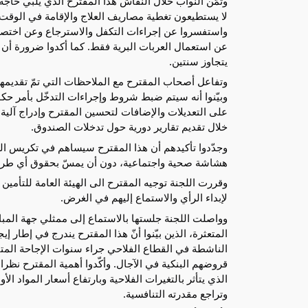
وثمّن النواب خلال النقاش هذا المقترح الذي يلبّي حاج
لا يستطيعون تغطية مصاريف العلاج والإقامة في الوقت الم
واستفسروا عن إجراءات التكفل والاسترجاع وعن اختصار ا
عن استعمال العربات البرية فقط. كما أكدوا ضرورة أن يك
يتجاوز سنتين.
وتفاعل أصحاب المقترح مع الملاحظات التي تمّ تقديم
وبيّنوا أنه سيتم ضبط شروط وإجراءات التدخّل بأمر حك
على التعديلات والإضافات لتحسين المقترح وإدراج آلية تق
خلال تقديم تقارير دورية حول تدخلات الصندوق.
وجدّدوا تأكيدهم أن هذا المقترح سيساهم في تكريس ا
هشاشة صحية واجتماعية، دون أن يمسّ بحقوق أي طرف 
وقررت اللجنة توجيه المقترح الى الهيئة العامة للتأمين
لإبداء الرأي والاستماع إليهم في الغرض.
وواصلت اللجنة جلستها بالاستماع إلى ممثلي جهة المباد
المتعثرة، الذين بيّنوا أنّ هذا المقترح يندرج في إطار
الناشطة في القطاع الفلاحي جراء سنوات الإجاحة الم
قروضهم البنكية في الآجال. وأكّدوا أهمية المقترح نظرا
الذي يتأثر بالتغيرات الفلاحية وبارتفاع أسعار المواد الأ
وتراجع مقدرته التنافسية.