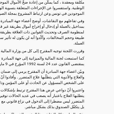
مكلفة ومعقدة ، كما يمكّن من إعادة ضخّ الأموال الموج
الوطنية. واستفسروا عن الإجراءات المتعلقة بتسوية ا
الموجودين في تونس وعن ارتباط المشروع بمجلة الص
وفي تفاعلهم مع النقاشات، أوضح أعضاء جهة المبادرة 
بمداخيل بالعملة أو إدخال أو إخراج أموال بطريقة غير ق
لمنظومة الصرف وتحديث القوانين ذات العلاقة بطريقة 
طبيعة وحجم المخالفات. وأكّدوا أنه لن يكون له تأثير س
العملة.
وقررت اللجنة توجيه المقترح إلى كل من وزارة المالية و
كما استمعت لجنة المالية والميزانية إلى جهة المبادرة 
بمقتضى القانون عدد 24 لسنة 1992 المؤرخ في 9 مارس 1992.
وبيّن اعضاء جهة المبادرة أن المقترح يرمي إلى ضما
والعلاج والأدوية التي يتطلّبها علاج المتضرر . وأفادو
على الشخص المسؤول عن الحادث أو على المؤمن وذلك 
واعتبروا أنّ دواعي عرض هذا المقترح ترتبط بإشكالات 
يتطلبها العلاج باعتبار أنه يصعب في عديد الحالات توف
المتضرر ليس مضطرا إلى الدخول في نزاع قانوني مع ش
بل يتكفّل الصندوق بذلك بشكل مباشر.