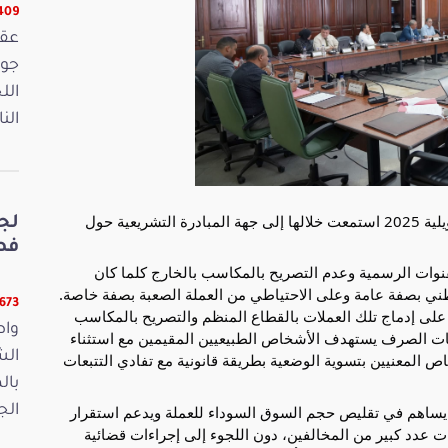
16409 
الل
الن
عقدت لجنة المالية والميزانية جلسة يوم الأربعاء 02 جويلية 2025 استمعت خلالها إلى جهة المبادرة التشريعية حول
لج
فصو
لقنوات الرسمية وعدم التصريح بالمكاسب بالخارج كلما كان
طني بصفة عامة وعلى الاحتياطي من العملة الصعبة بصفة خاصة.
11673 ق
على إدماج تلك العملات بالقطاع المنظم والتصريح بالمكاسب
واص
ات الصرف يستهدف الأشخاص الطبيعيين المقيمين مع استثناء
الش
اص المعنيين بتسوية الوضعية بطريقة قانونية مع تفادي التتبعات
بال
نه يساهم في تقليص حجم السوق السوداء للعملة ويدعم استقرار
الجمعة 15
ت عدد كبير من المخالفين، دون اللجوء إلى إجراءات قضائية