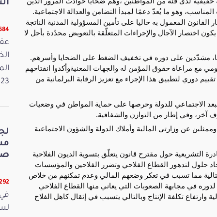
ة حقيقية لدى فئة من المواطنين ،وهم ضحايا حوادث المرور الذين
الت
ناسب، وهو ما يُعدّ دعمًا لمبدأ التضامن والعدالة الاجتماعية.
لقانون المعمول به حاليا على تأمين المسؤولية المدنية الناتجة
5684 قر
ون اختصار الآجال والإجراءات المتعلّقة بالتعويض محدّدة بأجل لا
عقد
ها، مشدّدين على دوره في تخفيف الضغط على الضحايا وأسرهم.
ومي مع مراعاة حقوق المؤمن له والجهات المعنيةوأكدوا انفتاحهم
الم
ييم دوري لتطبيق هذا الإجراء مع تعزيز الرقابة البرلمانية من
2023. وفي 
لبعد الاجتماعي للدولة وحرصها على حماية المواطن في وضعيات
آخر، وفي إطار من التوازن والشفافية.
 وممثلين عن وزارتي المالية وأملاك الدولة والشؤون الاجتماعية
لج
رة التشريعية حول مقترح قانون يتعلّق بتسوية الديون الفلاحية
صي
 إيجاد حلول لتدهور القطاع الفلاحي وتضرر الفلاحين والمؤسسات
تتالية مما تسبب في تعكر وضعهم المالي وعدم تمكنهم من خلاص
5292 قر
 لدوره في مجابهة الصعوبات التي يعاني منها القطاع الفلاحي
في 
ولية وارتفاع تكلفة الإنتاج وبالتالي يتسبب في إثقال كاهل الفلاح