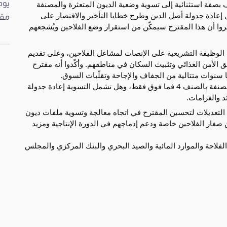
 بصفة استثنائية إلى تسوية وضعية الديون المتعثرة والمصنفة
من صنف 4 فما فوق من خلال إعادة جدولة أصل الدين وطرح خطايا التأخير والاقتصار على
مقت
عتبروا أن هذا المقترح سيمكّن من استقرار وضع الفلاحين ويُشجعهم
ص الوظيفة التشريعية على الإنصات لمشاغل الفلاحين، وعلى تقديم
لأمن الغذائي وتثبيت السكان في مناطقهم. وأكّدوا أنه مقترح
سنوات متتالية من الجفاف والإجاحة وتقلّبات السوق.
واستفسروا عن دواعي اقتصار المقترح على الديون المصنفة بالصنف 4 فما فوق فقط، وهل تشمل التسوية إعادة جدولة
د والغرامات.
التعديلات لتحسين المقترح في اتجاه معالجة وتسوية ملفات ديون
صغار الفلاحين خاصة ودعم إدماجهم في الدورة الإنتاجية ومزيد
الفلاحة والموارد المائية والصيد البحري والبنك المركزي والمجلس