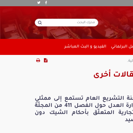
 البرلماني
الفيديو و البث المباشر
ية.
الات أخرى
نة التشريع العام تستمع إلى ممثلي
وزارة العدل حول الفصل 411 من المجلّة
تجارية المتعلّق بأحكام الشيك دون
يد