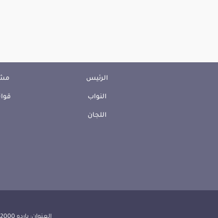
الرئيس
مشا
النواب
قوان
اللجان
العنوان: باردو 2000 الجمهورية التونسية | الهاتف: 000 157 71 (216) | الفاكس:608 514 71 (216) |