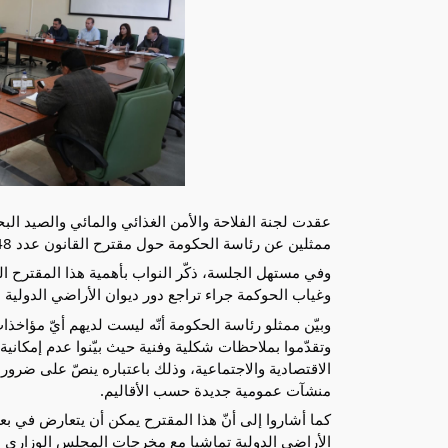
ممثلين عن رئاسة الحكومة حول مقترح القانون عدد 48 لسنة 2024 المتعلق بالتصرف في الاراضي الدولية.
وفي مستهل الجلسة، ذكّر النواب بأهمية هذا المقترح ا
وغياب الحوكمة جراء تراجع دور ديوان الأراضي الدولية
وبيّن ممثلو رئاسة الحكومة أنّه ليست لديهم أيّ مؤا
وتقدّموا بملاحظات شكلية وفنية حيث بيّنوا عدم إمكاني
الاقتصادية والاجتماعية، وذلك باعتباره ينصّ على ضرور
منشآت عمومية جديدة حسب الأقاليم.
كما أشاروا إلى أنّ هذا المقترح يمكن أن يتعارض في بع