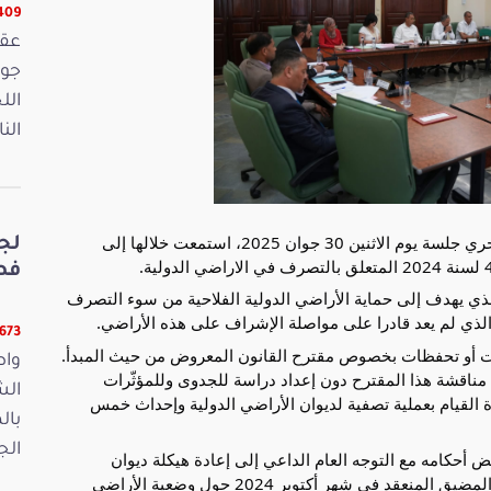
16409 
الل
الن
عقدت لجنة الفلاحة والأمن الغذائي والمائي والصيد البحري جلسة يوم الاثنين 30 جوان 2025، استمعت خلالها إلى
لج
فصو
لذي يهدف إلى حماية الأراضي الدولية الفلاحية من سوء التصرف
 الذي لم يعد قادرا على مواصلة الإشراف
على هذه الأراضي.
11673 ق
خذات أو تحفظات بخصوص مقترح القانون المعروض من حيث المبدأ.
واص
ة مناقشة هذا المقترح دون إعداد دراسة للجدوى وللمؤثّرات
الش
ة القيام بعملية تصفية لديوان الأراضي الدولية وإحداث خمس
بال
الجمعة 15
ض أحكامه مع التوجه العام الداعي إلى إعادة هيكلة ديوان
الأراضي الدولية تماشيا مع مخرجات المجلس الوزاري المضيق المنعقد في شهر أكتوبر 2024 حول وضعية الأراضي