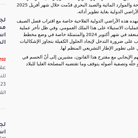
الدولية الفلاحية. وأفادوا في هذا السياق بأنّ وزارة الفلاحة والموارد المائية والصيد البحري قدّمت خلال شهر أفريل 2025
أراضي الدولية بغاية تطوير أدائه.
شهده هذه الأراضي الدولية الفلاحية خاصة مع اقتراب فصل الصيف
لج
عمليات الاستيلاء على هذا الملك العمومي. وفي ظل تأخر عملية
مش
الإصلاح والبطء في تنفيذ مخرجات المجلس الوزاري المنعقد في شهر أكتوبر 2024 والمتمثلة خاصة في وضع مخطط
اس
ب على ضرورة التدخل لإيجاد الحلول الكفيلة بتجاوز الإشكاليات
الخ
على تطوير الإطار التشريعي المنظم لها.
م الإيجابي مع مقترح هذا القانون، مشيرين إلى أنّ الحسم في
11132 قر
 حلّه وتصفية أصوله يتوقف وما تقتضيه المصلحة العليا للبلاد
عقد
القانون
لج
اس