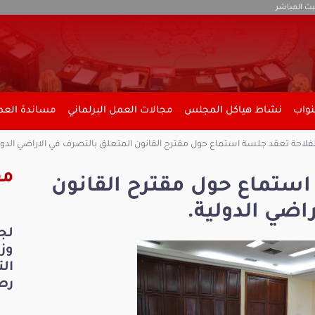
بث المباشر
نواب
نشاط هياكل المجلس
مجالات العمل البرلماني
مساندة العمل
لفلاحة تعقد جلسة استماع حول مقترح القانون المتعلق بالتصرف في الاراضي الدول
مق
استماع حول مقترح القانون
اضي الدولية.
لج
ال
رص