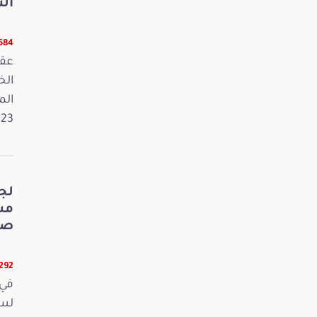
الت
5684 قر
عقد
الم
2023. وفي 
لج
صي
5292 قر
في 