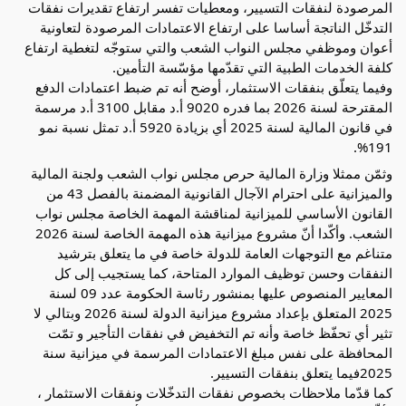
المرصودة لنفقات التسيير، ومعطيات تفسر ارتفاع تقديرات نفقات
التدخّل الناتجة أساسا على ارتفاع الاعتمادات المرصودة لتعاونية
أعوان وموظفي مجلس النواب الشعب والتي ستوجّه لتغطية ارتفاع
كلفة الخدمات الطبية التي تقدّمها مؤسّسة التأمين.
وفيما يتعلّق بنفقات الاستثمار، أوضح أنه تم ضبط اعتمادات الدفع
المقترحة لسنة 2026 بما فدره 9020 أ.د مقابل 3100 أ.د مرسمة
في قانون المالية لسنة 2025 أي بزيادة 5920 أ.د تمثل نسبة نمو
191%.
وثمّن ممثلا وزارة المالية حرص مجلس نواب الشعب ولجنة المالية
والميزانية على احترام الآجال القانونية المضمنة بالفصل 43 من
القانون الأساسي للميزانية لمناقشة المهمة الخاصة مجلس نواب
الشعب. وأكّدا أنّ مشروع ميزانية هذه المهمة الخاصة لسنة 2026
متناغم مع التوجهات العامة للدولة خاصة في ما يتعلق بترشيد
النفقات وحسن توظيف الموارد المتاحة، كما يستجيب إلى كل
المعايير المنصوص عليها بمنشور رئاسة الحكومة عدد 09 لسنة
2025 المتعلق بإعداد مشروع ميزانية الدولة لسنة 2026 وبتالي لا
تثير أي تحفّظ خاصة وأنه تم التخفيض في نفقات التأجير و تمّت
المحافظة على نفس مبلغ الاعتمادات المرسمة في ميزانية سنة
2025فيما يتعلق بنفقات التسيير.
كما قدّما ملاحظات بخصوص نفقات التدخّلات ونفقات الاستثمار ،