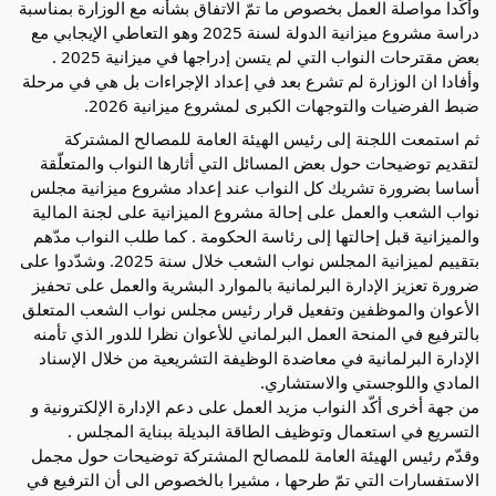
وأكّدا مواصلة العمل بخصوص ما تمّ الاتفاق بشأنه مع الوزارة بمناسبة
دراسة مشروع ميزانية الدولة لسنة 2025 وهو التعاطي الإيجابي مع
بعض مقترحات النواب التي لم يتسن إدراجها في ميزانية 2025 .
وأفادا ان الوزارة لم تشرع بعد في إعداد الإجراءات بل هي في مرحلة
ضبط الفرضيات والتوجهات الكبرى لمشروع ميزانية 2026.
ثم استمعت اللجنة إلى رئيس الهيئة العامة للمصالح المشتركة
لتقديم توضيحات حول بعض المسائل التي أثارها النواب والمتعلّقة
أساسا بضرورة تشريك كل النواب عند إعداد مشروع ميزانية مجلس
نواب الشعب والعمل على إحالة مشروع الميزانية على لجنة المالية
والميزانية قبل إحالتها إلى رئاسة الحكومة . كما طلب النواب مدّهم
بتقييم لميزانية المجلس نواب الشعب خلال سنة 2025. وشدّدوا على
ضرورة تعزيز الإدارة البرلمانية بالموارد البشرية والعمل على تحفيز
الأعوان والموظفين وتفعيل قرار رئيس مجلس نواب الشعب المتعلق
بالترفيع في المنحة العمل البرلماني للأعوان نظرا للدور الذي تأمنه
الإدارة البرلمانية في معاضدة الوظيفة التشريعية من خلال الإسناد
المادي واللوجستي والاستشاري.
من جهة أخرى أكّد النواب مزيد العمل على دعم الإدارة الإلكترونية و
التسريع في استعمال وتوظيف الطاقة البديلة ببناية المجلس .
وقدّم رئيس الهيئة العامة للمصالح المشتركة توضيحات حول مجمل
الاستفسارات التي تمّ طرحها ، مشيرا بالخصوص الى أن الترفيع في