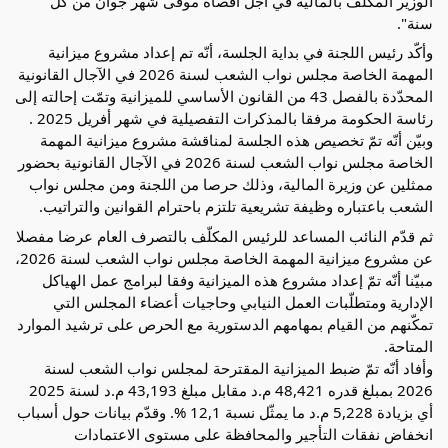
الوزير المكلف بالمالية في أجل أقصاه موفى شهر جوان من كل
سنة".
وأكّد رئيس اللجنة في بداية الجلسة، أنّه تم إعداد مشروع ميزانية
المهمة الخاصة مجلس نواب الشعب لسنة 2026 في الآجال القانونية
المحدّدة بالفصل 43 من القانون الأساسي للميزانية وتمّت إحالته إلى
رئاسة الحكومة مرفقا بالمذكرات التفصيلية في شهر أفريل 2025 .
وبيّن أنّه تمّ تخصيص هذه الجلسة لمناقشة مشروع ميزانية المهمة
الخاصة مجلس نواب الشعب لسنة 2026 في الآجال القانونية بحضور
ممثلين عن وزيرة المالية، وذلك حرصا من اللجنة ومن مجلس نواب
الشعب باعتباره وظيفة تشريعية تلتزم باحترام القوانين والتراتيب.
ثم قدّم النائب المساعد للرئيس المكلّف بالتصرف العام عرضا مفصلا
عن مشروع ميزانية المهمة الخاصة مجلس نواب الشعب لسنة 2026،
مبيّنا أنّه تمّ إعداد مشروع هذه الميزانية وفقا لبرامج عمل الهياكل
الإدارية ومتطلّبات العمل النيابي وحاجيات أعضاء المجلس التي
تمكّنهم من القيام بمهامهم الدستورية مع الحرص على ترشيد الموارد
المتاحة.
وأفاد أنّه تمّ ضبط الميزانية المقترحة لمجلس نواب الشعب لسنة
2026 بمبلغ قدره 48,421 م.د مقابل مبلغ 43,193 م.د لسنة 2025
أي بزيادة 5,228 م.د ما يمثّل نسبة 12,1 %. وقدّم بيانات حول أسباب
انخفاض نفقات التأجير والمحافظة على مستوى الاعتمادات