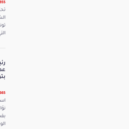
8355 قر
الش
تون
الت
رئ
عم
بت
6665 قر
است
بقص
الو