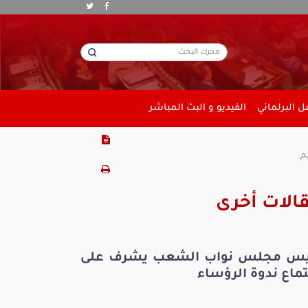
 البرلماني
الفيديو و البث المباشر
م.
الات أخرى
يس مجلس نواب الشعب يشرف على
ماع ندوة الرؤساء