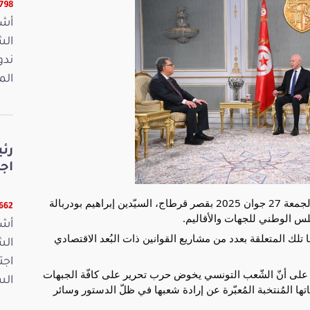
25798 ق
أشر
ندو
الم
رئ
اجت
استقبل رئيس الجمهورية قيس سعيّد عصر يوم أمس، الجمعة 27 جوان 2025 بقصر قرطاج، السيّدين إبراهيم بودربالة
22662 
جلس الوطني
للجهات والأقاليم.
أشر
ها تلك المتعلقة بعدد من مشاريع القوانين ذات البُعد الاقتصادي
اجت
ّدا على أنّ الشّعب التونسي يخوض حرب تحرير على كافّة الجبهات
الس
ها المُنتخبة المُعبّرة عن إرادة شعبها في ظلّ الدستور وسائر