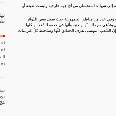
ة إلى شهادة استحسان من أيّ جهة خارجية وليست ضيعة أو
بي
 وفي عدد من مناطق الجمهورية حيث تعمل بعض الدّوائر
بمنا
وتدّعي مع ذلك أنّها وطنية وأنّها في خدمة الشّعب ولكنّها
نّ الشّعب التونسي يعرف الحقائق كلّها وسيُحبط كلّ الترتيبات
9868 قر
لعي
الإ
يمث
بي
بم
24