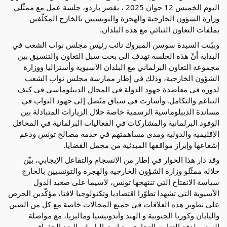
اليوم الخميس 12 جوان 2025 ، بقصر باردو، جلسة عمل مع ممثّلي
وزارة الشؤون الخارجية والهجرة والتونسيين بالخارج المكلّفين
بملفات التعاون الثنائي مع هذه البلدان.
وبيّنت السيدة سوسن المبروك نائب رئيس مجلس نواب الشعب في
البداية أنّ هذه الجلسة تهدف الى بحث سبل التعاون والتنسيق بين
مجموعة التعاون البرلماني مع البلدان
الآسيوية وأستراليا ووزارة
الشؤون الخارجية، وذلك في إطار ممارسة مجلس نواب الشعب
لدوره في معاضدة جهود الدولة في المجال الديبلوماسي في كنف
التناغم والتكامل. وأشارت في سياق متّصل إلى جهود النواب في
مساندة الديبلوماسية الرسمية خاصة خلال الزيارات المتبادلة بين
الوفود البرلمانية والمشاركات في الفعاليات البرلمانية في المحافل
الإقليمية والدولية ومدى مساهمتهم في خدمة مصالح تونس ودعم
إشعاعها وإبراز مواقفها المبدئية من مجمل القضايا.
وقد دار هذا الحوار في إطار من الانسجام والتفاعل الإيجابي، بيّن
خلاله ممثّلو وزارة الشؤون الخارجية والهجرة والتونسيين بالخارج
سياسة الانفتاح التي تنتهجها تونس، لاسيما على صعيد الدول
الآسيوية التي تشهدا تطوّرا اقتصاديا وتكنولوجيا لافتا، مؤكّدين الحرص
على تطوير هذه العلاقات في جميع المجالات خاصة مع كل من الصين
واليابان وكوريا الجنوبية و الهند وأندونيسيا وماليزيا، مع مواصلة
السعي لدفع التعاون التجاري مع استراليا رغم البعد الجغرافي.