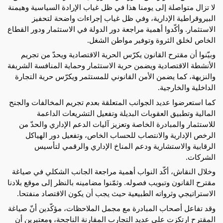
لا تزال متواصلة إلى يومنا هذا في ظل غياب الإرادة السياسية وهيمنة
البيروقراطية الإدارية، وفي ظل غياب
إجراءات واضحة لتحفيز
الاستثمار. وأكّدوا أهمية مراجعة دور الدولة في الاستثمار ودور القطاع
الخاص لخلق الثروة وتوفير مواطن الشغل.
وبيّنوا أن مقترح القانون يكرّس الحرية الاقتصادية ويحدّ من تجريم
الأنشطة الاقتصادية ويضمن حرية الاستثمار وحماية المنافسة الشريفة
والنزيهة، كما يضمن الأمن القانوني للمستثمر ويكرّس حرية التجارة
الداخلية والخارجية.
كما استعرضوا عديد الجوانب المتعلقة بعدم تجريم المخالفات والجنح
المالية وتطبيق العقوبات البديلة وتفعيل التشريعات الداعمة
للاستثمار والمبادرة الخاصة وتعزيز آليات الدعم الإداري والحدّ من
الرخص الإدارية والانتصاب للحساب الخاص، وتفعيل دور الهياكل
الرقابية والاستشارية ودعم المناخ الإداري والرقمي لتأسيس
الشركات.
وخلال النقاش، أكّد النواب أهمية مراجعة الجانب الشكلي في صياغة
مقترح القانون وتبويب فصوله. وثمّنوا مضامينه بالنظر إلى موقع بلادنا
الاستراتيجي وثرواته الطبيعية حيث يجب أن يكون الاقتصاد منفتحا.
وقد تفاعل أصحاب المبادرة مع مجمل الملاحظات، مؤكّدين أنّ صياغة
المقترح ارتكزت على عديد التجارب المقارنة الناجحة، ومعتبرين أن