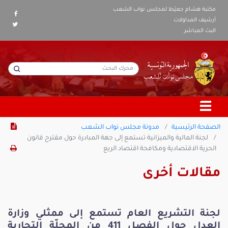
مكتبة هشام جعيّط لمجلس نواب الشعب
أرشيف المداولات
البث المباشر
الصفحة الرئيسية
مدونة مجلس نواب الشعب
لجنة المالية والميزانية تستمع إلى جهة المبادرة حول مقترح قانون
الحرية الاقتصادية ومكافحة اقتصاد الريع
مقالات أخرى
لجنة التشريع العام تستمع إلى ممثلي وزارة
العدل حول الفصل 411 من المجلّة التجارية