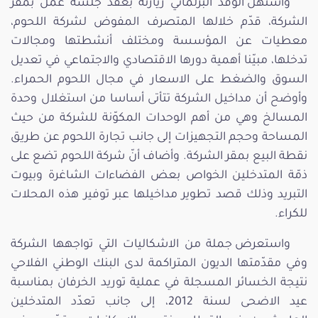
واستهل الوفد البرلماني زيارته بعقد جلسة عمل بمقر
الشركة، قدّم خلالها المتصرف المفوض لشركة اللحوم،
معطيات عن المؤسسة ومختلف أنشطتها ومجالات
تدخلها، مبيّنا أهمية دورها الاقتصادي والاجتماعي في تعديل
السوق والضغط على الاسعار في مجال اللحوم الحمراء.
وأوضح أن مداخيل الشركة تتأتى أساسا من استغلال وحدة
المسالخ وهي من أهم الوحدات المكوّنة للشركة من حيث
المساحة وحجم التجهيزات إلى جانب تجارة اللحوم عن طريق
نقطة البيع بمقر الشركة. وأضاف أنّ شركة اللحوم تضع على
ذمّة المتدخلين الخواص بعض الفضاءات الشاغرة وبيوت
التبريد وذلك قصد تطوير مداخيلها عبر توفير هذه المحلات
للكراء.
واستعرض جملة من الاشكاليات التي تواجهها الشركة
وفي مقدّمتها الديون المتراكمة لدى البنك الوطني الفلاحي
نتيجة الخسائر المسجلة في عملية توريد الخرفان بمناسبة
عيد الاضحى لسنة 2012، إلى جانب تعدّد المتدخلين