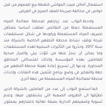
استعمال أماكن مبيت المواشي كنقطة بيع للعموم من قبل
خواص في مخالفة صريحة للعقد المبرم في الغرض.
ولاحظ النواب عند زيارتهم لمحطة معالجة المياه
المستعملة جملة من النقائص تعلقت أساسا بتعطّل
تصريف المياه المستعملة وركودها في شكل مستنقعات
نتيجة توقف نشاط محطة التطهير الخاصة بالشركة منذ
سنة 2017. وحذّروا من التأثيرات السلبية لهذه المستنقعات
وما يمكن أن ينجرّ عنها من تلوّث بيئي وأضرار صحية
للعاملين بهذه المؤسسة وكذلك لمتساكني المناطق
المجاورة. ودعوا إلى تسريع إعادة تهيئة محطة التطهير من
جهة والتفكير في وضع برنامج لتثمين هذه النفايات وإحداث
محطة لمعالجة المياه المستعملة من جهة أخرى.
كما استمع النواب إلى عدد من العاملين بالشركة الذين
تطرّقوا الى الظروف الصعبة التي يشتغلون فيها، وعدم
تسوية وضعيتهم الادارية بصفة نهائية باعتبارهم يعملون