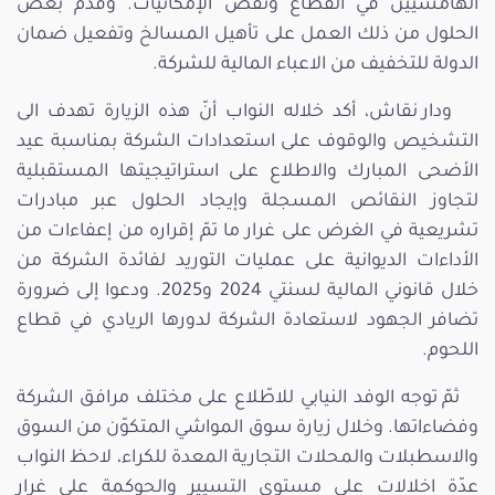
الهامشيين في القطاع ونقص الإمكانيات. وقدّم بعض
الحلول من ذلك العمل على تأهيل المسالخ وتفعيل ضمان
الدولة للتخفيف من الاعباء المالية للشركة.
ودار نقاش، أكد خلاله النواب أنّ هذه الزيارة تهدف الى
التشخيص والوقوف على استعدادات الشركة بمناسبة عيد
الأضحى المبارك والاطلاع على استراتيجيتها المستقبلية
لتجاوز النقائص المسجلة وإيجاد الحلول عبر مبادرات
تشريعية في الغرض على غرار ما تمّ إقراره من إعفاءات من
الأداءات الديوانية على عمليات التوريد لفائدة الشركة من
خلال قانوني المالية لسنتي 2024 و2025. ودعوا إلى ضرورة
تضافر الجهود لاستعادة الشركة لدورها الريادي في قطاع
اللحوم.
ثمّ توجه الوفد النيابي للاطّلاع على مختلف مرافق الشركة
وفضاءاتها. وخلال زيارة سوق المواشي المتكوّن من السوق
والاسطبلات والمحلات التجارية المعدة للكراء، لاحظ النواب
عدّة اخلالات على مستوى التسيير والحوكمة على غرار