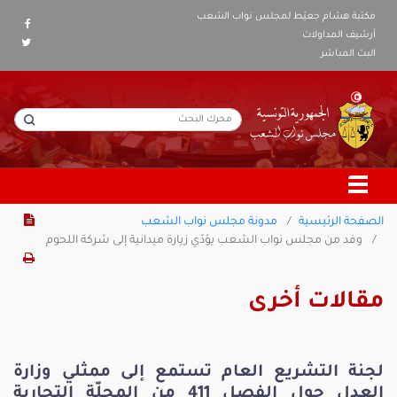
مكتبة هشام جعيّط لمجلس نواب الشعب
أرشيف المداولات
البث المباشر
الصفحة الرئيسية
مدونة مجلس نواب الشعب
وفد من مجلس نواب الشعب يؤدّي زيارة ميدانية إلى شركة اللحوم
مقالات أخرى
لجنة التشريع العام تستمع إلى ممثلي وزارة
العدل حول الفصل 411 من المجلّة التجارية