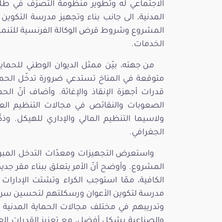
الاجتماعي له وتطوير منظومة التصرّف في طلب
المدنية، الى جانب بناء وتجهيز مدرسة التكوي
المشروع وشروط قرض الوكالة الفرنسية للتنمية.
الخدمات.
من جهته، بيّن ممثل الديوان الوطني للحماي
متوقعة في المناخ تستدعي ضرورة تدخّل الحماي
قدرات أجهزة الإنقاذ والإغاثة. وأضاف أنّ الح
الصعوبات والنقائص في مجالات التنظيم العام 
ولاسيما التنظيم المالي والإداري للهيكل. وذكّ
الجغرافي.
واستعرض التجهيزات ومعدّات التدخل المبرم
المشروع. وأوضح أنّ الأمر يتعلق ببناء مقر جديد
الكافية، ممّا استوجب الكراء وتشتت الإدارات و
مدرسة لتكوين الأعوان ورسكلتهم لتحسين سرعة 
وتدريبهم في مختلف مجالات الحماية المدنية 
والصناعية بشكل أفضل، مع تعزيز القدرات العم