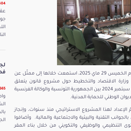
16404 
الل
الن
لج
فصو
عقدت لجنة المالية والميزانية جلسة صباح يوم الخميس 29 ماي 2025، استمعت خلالها إلى ممثّل عن
عن وزارة الاقتصاد والتخطيط حول مشروع قانون يتعلق
بالموافقة على اتفاقية القرض المبرمة بتاريخ 24 سبتمبر 2024 بين الجمهورية التونسية والوكالة الفرنسية
11665 ق
واص
ان الوطني للحماية المدنية.
الش
مّ الإعداد لهذا المشروع الاستراتيجي منذ سنوات، وإنجاز
بال
 في الغرض منذ سنة 2023 تتعلّق بالجوانب التقنية والبيئية والاجتماعية والمالية. وأضافوا
الجمعة 15
ى التنظيمي والوظيفي والتكويني من خلال بناء المقر