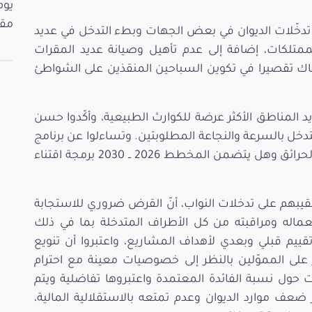
مقت
 تدخّلات الديوان في بعض الجهات وبطء التدخل في عديد
والممتلكات، إضافة إلى عدم تأهيل وصيانة عديد المقرات
ناك تقصيرا في تكوين السباحين المنقذين على الشواطئ
د المناطق الأكثر عرضة للكوارث الطبيعية، وأكّدوا حسن
لتدخل بالسرعة والنجاعة المطلوبتين. وتساءلوا عن برنامج
وتصوّر الديوان في استعمال الطائرات لإطفاء الحرائق وهل يتضمن المخطط 2026 ــ 2030 برمجة اقتناء
قيبهم على تدخلات النواب، أنّ القرض ضروري للاستجابة
عماله ومراقبته من كل الأطراف المتدخلة بما في ذلك
قييم قبلي وبعدي لأهداف المشاريع، واعتبروا أن تنويع
 على المموّلين بالنظر إلى خصوصيات معينة مع احترام
ت حول نسبة الفائدة المعتمدة واعتبروها تفاضلية ويتم
ضعف موارد الديوان وعدم تمتعه بالاستقلالية المالية،