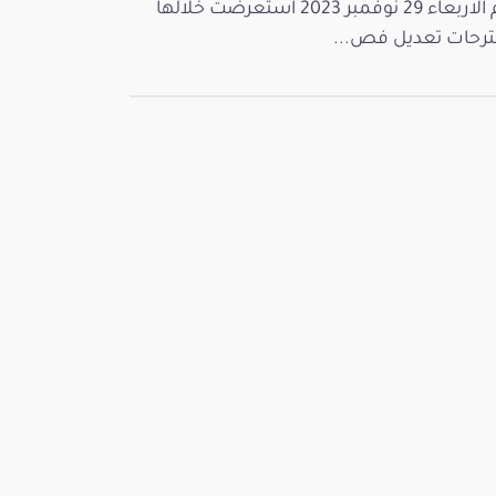
يوم الاربعاء 29 نوفمبر 2023 استعرضت خلالها
رحات تعديل فص...