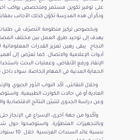
على توفير تكوين مستمر ومتخصص يواكب آخر الت
وذكّر أن هذه المدرسة تكوّن كذلك الأجانب بمقاب
وبخصوص تركيز منظومة التصرّف في طلبات ال
يهدف إلى توحيد طرق العمل بين مختلف المصالح 
النجاح يبقى رهين تعزيز القدرات المعلوماتية ل
أدوات الإعلامية والاتصال. كما تعرّض إلى أهمية
الإنقاذ ورفع الأنقاض، وعمليات البحث باستخدام
الحماية المدنية في المهام الخاصة، سواء داخل 
وخلال النقاش، أكّد النواب الدّور الحيوي وا
العادية أو في حالات الكوارث الطبيعية. واستوضح
وعن دراسة الجدوى لتتبيّن النتائج الاقتصادية والت
وأكّدوا من جهة أخرى، الإسراع في الإنجاز حت
وبالتجهيزات المتطوّرة. واستوضحوا حول شر