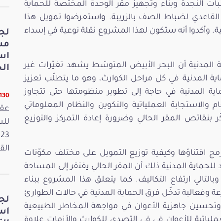
ات النجدة وبناء وتجهيز مقر الوحدة المختصة للحماية
ن القاعدي لضباط الصف بالزريبة. واستعرضوا تمويل هذا
 وأكدوا أنه ستكون لهذا المشروع نقلة نوعية في إسداء
لج
مش
اس
ة المدنية أن البحر الأبيض المتوسّط يشهد تغيّرات غير
الخ
ة المدنية في كل مراحل الكوارث، وهو ما يتطلّب تعزيز
ماية المدنية في حاجة إلى تطوير منظومتها حتى تتجاوز
11130 ق
والاستجابة العملياتية والتكوين والنظام المعلوماتي
عقد
ر بنقائص المقر الحالي وضرورة إعادة التمركز والتوزيع
القانون
ج اقتناؤها وكيفية توزيع التمويل على مختلف مكوّنات
 للحماية المدنية ذلك أن المقر الحالي يفتقر إلى المساحة
بالتالي ارتفاع التكاليف. كما يتعلق هذا المشروع ببناء
وفعالية تدخّل فرق الحماية المدنية في حالات الطوارئ
لج
وتحسين جاهزية الأعوان في مواجهة المخاطر الطبيعية
اس
لياتية للأعوان في في التصدي للكوارث والأزمات علاوة