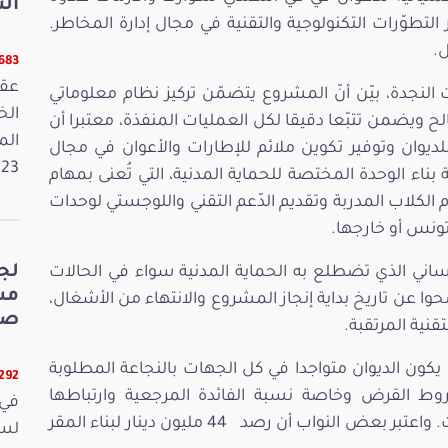
الت
طوّرات التكنولوجية والتقنية في مجال إدارة المخاطر.
ل.
5683 قر
عقد
نجدة، بيّن أنّ المشروع يتضمّن تركيز نظام معلوماتي
ويضمن تتبّعا دقيقا لكل العمليات المنفذة، معتبرا أن
الم
لديوان وتوفير تكوين ملائم للإطارات والأعوان في مجال
2023. وفي 
 بناء الوحدة المختصة للحماية المدنية، التي تُعنى بمهام
 الكلاب المدربة وتقديم الدّعم التقني واللوجستي لوحدات
تونس أو خارجها.
لج
لإنساني الذي تضطلع به الحماية المدنية سواء في الحالات
وا عن تاريخ بداية إنجاز المشروع والانتهاء من الأشغال،
صي
قنية المرتقبة.
ى يكون الديوان متواجدا في كل الجهات بالنجاعة المطلوبة
5292 قر
وط القرض وخاصة نسبة الفائدة المرجعية وارتباطها
في 
بنسبة عائد السندات الفرنسية خلال 10 سنوات. واعتبر بعض النواب أن رصد 44 مليون دينار لبناء المقر