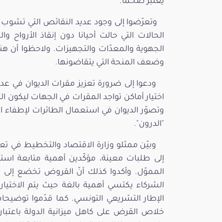
يُعتبر ضخما.
وتعرّضوا إلى وجود عديد النقائص التي تشوب
الحالات التي حالت أحيانا دون إنقاذ الأرواح 
الجهوية والمعدّات والتجهيزات. ولاحظوا أن ه
وضعف المنحة التي يتقاضونها.
ودعوا إلى ضرورة تعزيز مقرات الديوان في عدي
اختيار أماكن تواجد المقرات في الجهات ليكون ا
"الدرون".
وبيّن ممثلو وزارة الاقتصاد والتخطيط في تع
إلى طلبات معينة، مؤكّدين أهمية متابعة است
المموّل. وأكدوا كذلك أنّ القروض تخضع إلى ت
الشركاء يكتسي أهمية بالغة حيث يتم الاختيار
الإطار التشريعي التونسي. كما قدّموا توضيحا
خلاص القرض على كاهل ميزانية الدولة باعتبار 