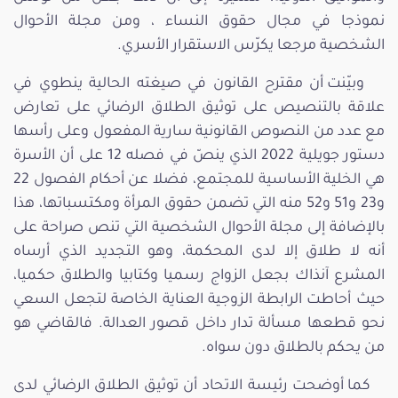
نموذجا في مجال حقوق النساء ، ومن مجلة الأحوال
الشخصية مرجعا يكرّس الاستقرار الأسري.
وبيّنت أن مقترح القانون في صيغته الحالية ينطوي في
علاقة بالتنصيص على توثيق الطلاق الرضائي على تعارض
مع عدد من النصوص القانونية سارية المفعول وعلى رأسها
دستور جويلية 2022 الذي ينصّ في فصله 12 على أن الأسرة
هي الخلية الأساسية للمجتمع، فضلا عن أحكام الفصول 22
و23 و51 و52 منه التي تضمن حقوق المرأة ومكتسباتها، هذا
بالإضافة إلى مجلة الأحوال الشخصية التي تنص صراحة على
أنه لا طلاق إلا لدى المحكمة، وهو التجديد الذي أرساه
المشرع آنذاك بجعل الزواج رسميا وكتابيا والطلاق حكميا،
حيث أحاطت الرابطة الزوجية العناية الخاصة لتجعل السعي
نحو قطعها مسألة تدار داخل قصور العدالة. فالقاضي هو
من يحكم بالطلاق دون سواه.
كما أوضحت رئيسة الاتحاد أن توثيق الطلاق الرضائي لدى