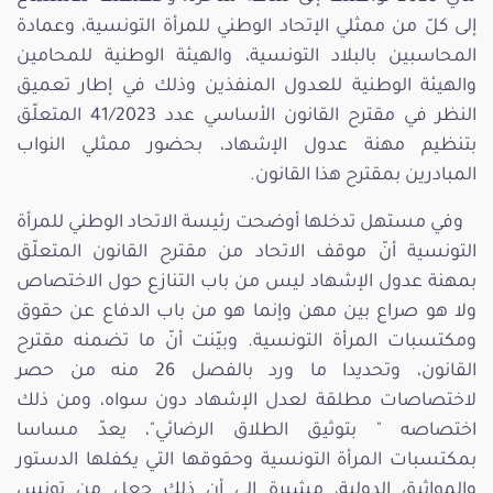
إلى كلّ من ممثلي الإتحاد الوطني للمرأة التونسية، وعمادة
المحاسبين بالبلاد التونسية، والهيئة الوطنية للمحامين
والهيئة الوطنية للعدول المنفذين وذلك في إطار تعميق
النظر في مقترح القانون الأساسي عدد 41/2023 المتعلّق
بتنظيم مهنة عدول الإشهاد، بحضور ممثلي النواب
المبادرين بمقترح هذا القانون.
وفي مستهل تدخلها أوضحت رئيسة الاتحاد الوطني للمرأة
التونسية أنّ موقف الاتحاد من مقترح القانون المتعلّق
بمهنة عدول الإشهاد ليس من باب التنازع حول الاختصاص
ولا هو صراع بين مهن وإنما هو من باب الدفاع عن حقوق
ومكتسبات المرأة التونسية. وبيّنت أنّ ما تضمنه مقترح
القانون، وتحديدا ما ورد بالفصل 26 منه من حصر
لاختصاصات مطلقة لعدل الإشهاد دون سواه، ومن ذلك
اختصاصه " بتوثيق الطلاق الرضائي"، يعدّ مساسا
بمكتسبات المرأة التونسية وحقوقها التي يكفلها الدستور
والمواثيق الدولية، مشيرة إلى أن ذلك جعل من تونس