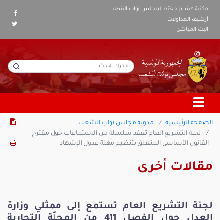
مكتبة هشام جعيّط لمجلس نواب الشعب
أرشيف المداولات
البث المباشر
الصفحة الرئيسية
مدونة مجلس نواب الشعب
لجنة التشريع العام تعقد سلسلة من الاستماعات حول مقترح
القانون الأساسي المتعلق بتنظيم مهنة عدول الإشهاد
مقالات أخرى
لجنة التشريع العام تستمع إلى ممثلي وزارة
العدل حول الفصل 411 من المجلّة التجارية