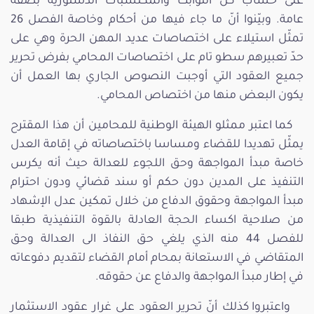
على حساب كل الثوابت والمكتسبات الدستورية بصفة
عامة. وبيّنوا أنّ ما جاء فيها من أحكام وخاصة الفصل 26
تمثّل استيلاء على اختصاصات عديد المهن الحرة وهي على
حدّ تعبيرهم سطو تام على اختصاصات المحامي بفرض تحرير
جميع العقود التي أوجبت النصوص الجاري بها العمل أن
يكون البعض منها من اختصاص المحامي.
كما اعتبر ممثلو الهيئة الوطنية للمحامين أن هذا المقترح
يمثّل تهديدا للقضاء ومساسا باختصاصاته في إقامة العدل
خاصة مبدأ المواجهة وحق اللجوء للعدالة حيث أنه يكرس
التنفيذ على المدين دون حكم أو سند قضائي ودون احترام
مبدأ المواجهة وحقوق الدفاع من خلال تمكين عدل الإشهاد
من صلاحية اكساء الحجة العادلة بالقوة التنفيذية طبقا
للفصل 44 منه الذي يلغي حق النفاذ الى العدالة وحق
المتقاضي في الاستعانة بمحام أمام القضاء لتقديم دفوعاته
في إطار مبدأ المواجهة والدفاع عن حقوقه.
واعتبروا كذلك أنّ تحرير العقود على غرار عقود الاستثمار