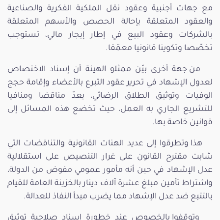
مع جهات أجنبية وعقود نقل الملكية الفكرية والصناعية
والعقود المتعلقة بإحالة الحصص والأسهم المتعلقة
بالشركات وعقود البيع في إطار إيجار مالي، تستوجب
تخصّصا وتكوينا قانونيا معمّقا.
من جهة أخرى بيّن ممثلو الهيئة أن إسناد الاختصاص
لعدول الإشهاد في تحرير عقود التبرع بالأعضاء وإقامة حجج
الوفيات وتوثيق الطلاق الرضائي، يعدّ مناقضا ومنافيا
للتشريع الجاري به العمل، حيث تخضع هذه المسائل إلى
قوانين خاصة بها.
هذا وتطرقوا إلى عديد الهنات القانونية والتناقضات التي
شابت مقترح القانون على غرار التنصيص على استقلالية
عدل الإشهاد في حين أنه مأمور عمومي مفوض من الدولة،
واشتراط تأمين مبلغ عشرة آلاف دينار بالخزينة العامة للقيام
بالتتبع ضد عدل الإشهاد مما يضرب مبدأ النفاذ للعدالة.
وتوقفوا بالخصوص عند خطورة إسناد صلاحية توثيق