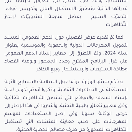
استشهار، وذلك حتى تتمكّن من التعويل تدريجيا على
قدراتها الذاتية وتحقيق الاستقلال المالي وتكريس قواعد
التصرّف السليم بفضل متابعة المندوبيّات لإنجاز
التّظاهرات.
كما تمّ تقديم عرض تفصيلي حول الدعم العمومي المسند
لتمويل المهرجانات الدولية والجهوية والموسمية بعنوان
سنة 2024. وتمّ التطرّق إلى معايير إسناد الدعم العمومي
على غرار البرنامج المقترح وعدد الجمهور ونوعية الفضاء
وطاقة الاستيعاب والإستشهار وبيع التذاكر.
و قدّم ممثلو الوزارة عرضا حول السلامة بالمسارح الأثرية
المستغلة في التظاهرات الثقافية، وذكروا أنه تم تكوين لجنة
لإسناد المعالم والمواقع التي تحتضن التظاهرات الثقافية
وفق معايير تتعلق بالبنية التحتية. وأشاروا في هذا الإطار إلى
حرص الوكالة سنويا وفي إطار الاستعدادات لموسم
المهرجانات على طلب معاينة المنشآت التي تستقبل
التظاهرات المذكورة من طرف مصالح الحماية المدنية.