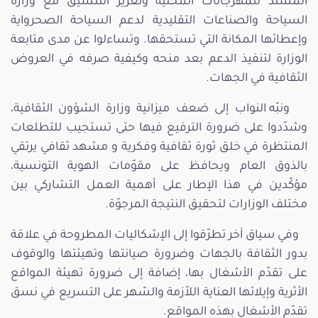
المسند للمهرجانات المحلية وتعزيز التنسيق مع وزارة
السياحة والصناعات التقليدية لدعم السياحة الصحرواية
وإعطائها المكانة التي تستحقها. وتساءلوا عن مدى متابعة
الوزارة لتنفيذ الدعم بعد منحه وكيفية صرفه في العروض
الثقافية في الجهات.
ونبّه النواب إلى ضعف ميزانية وزارة الشؤون الثقافية،
وشدّدوا على ضرورة الترفيع فيها حتى تستجيب للتطلعات
المنتظرة في خلق ثورة ثقافية وفكرية و مشهد ثقافي يرتقي
بالذوق العام ويحافظ على مقوّمات الهوية التونسية،
مؤكّدين في هذا الإطار على أهمية العمل التشاركي بين
مختلف الوزارات لتحقيق النتيجة المرجوّة.
وفي سياق آخر تطرّقوا إلى الإشكاليات المطروحة في علاقة
بدور الثقافة بالجهات وضرورة صيانتها وتهيئتها والوقوف
على تقدّم الأشغال بها، إضافة إلى ضرورة تهيئة المواقع
الأثرية وإيلائها العناية اللاّزمة والسّهر على التسريع في نسق
تقدّم الأشغال بهذه المواقع.