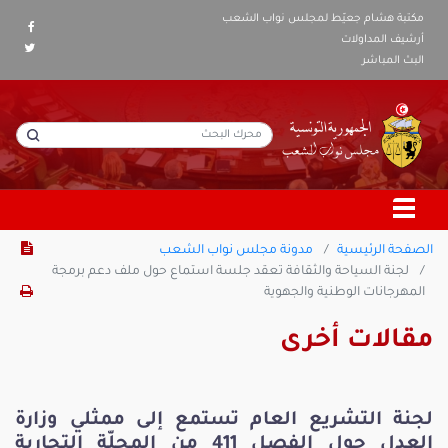
مكتبة هشام جعيّط لمجلس نواب الشعب
أرشيف المداولات
البث المباشر
الصفحة الرئيسية
مدونة مجلس نواب الشعب
لجنة السياحة والثقافة تعقد جلسة استماع حول ملف دعم برمجة
المهرجانات الوطنية والجهوية
مقالات أخرى
لجنة التشريع العام تستمع إلى ممثلي وزارة
العدل حول الفصل 411 من المجلّة التجارية