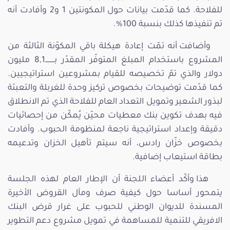
للفلاحة. كما قدّمت بيانات حول المكونتين 1 و2 وأفادت أنه
تم تنفيذها كذلك بنسبة 100%.
وأضافت أنه تمّت إعادة هيكلة باقي المكوّنة الثالثة من
المشروع باستخدام المبلغ المتوفّر المقدّر بـــــــــ8,1 مليون
دولار والذي تمّ تخصيصه للقيام بمشروعين استراتيجيين.
كما قدّمت توضيحات بخصوص تركيز وحدة للغربلة والتعبئة
لبذور الشعير وتمويل التعداد العام للفلاحة الذي تم الانطلاق
فيه بهدف تكوين بنك معطيات محيّن يُمكّن من إحصائيات
دقيقة وإعداد استراتيجية ناجعة لمنظومة الحبوب. وأفادت
بخصوص خزّان رادس، أنه سيتم تأهيل الخزان وتدعيمه
بطاقة استيعاب إضافية.
هذا وأكّد أعضاء اللجنة أن الإطار العام لهذه الجلسة
يتمحور أساسا حول كيفية صرف ومآل القروض الأخيرة
المسندة للديوان الوطني للحبوب على غرار قرض البنك
الافريقي للتنمية للمساهمة في تمويل مشروع دعم التطوير