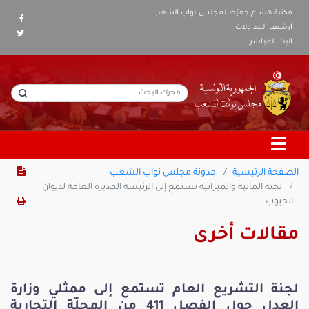
مكتبة هشام جعيّط لمجلس نواب الشعب
أرشيف المداولات
البث المباشر
الصفحة الرئيسية
مدونة مجلس نواب الشعب
لجنة المالية والميزانية تستمع إلى الرئيسة المديرة العامة لديوان
الحبوب
مقالات أخرى
لجنة التشريع العام تستمع إلى ممثلي وزارة
العدل حول الفصل 411 من المجلّة التجارية