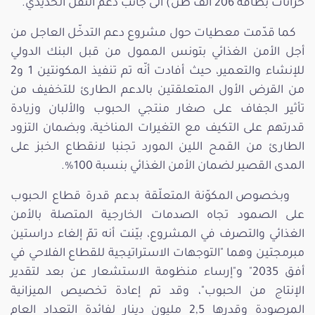
خزانات بطاقة 206 ألف طن) الى جانب دعم النقل الحديدي.
كما قدّمت معطيات حول مشروع دعم التدخّل العاجل من
أجل الأمن الغذائي بتونس الممول من قبل البنك الدولي
للإنشاء والتعمير، حيث أفادت أنّه تم تنفيذ المكونتين 1 و2
من القرض الأول المتعلقتين بالدعم الطارئ للتخفيف من
تأثير الجفاف على صغار منتجي الحبوب والألبان وزيادة
قدرتهم على التكيف مع التغيرات المناخية، وبضمان التزود
الطارئ من القمح اللين المورد تجنبا لانقطاع الخبز على
المدى القصير لضمان الأمن الغذائي بنسبة 100%.
وبخصوص المكوّنة المتعلّقة بدعم قدرة قطاع الحبوب
على الصمود تجاه الصدمات الخارجية المتصلة بالأمن
الغذائي والتصرف في المشروع، بيّنت أنه تمّ إلغاء دراستين
مبرمجتين وهما "التوجهات الاستراتيجية للقطاع الفلاحي في
أفق 2035" و"إرساء منظومة الاستشعار عن بعد لتقدير
الإنتاج من الحبوب"، وقد تم إعادة تخصيص الميزانية
المرصودة وقدرها 2,5 مليون دينار لفائدة التعداد العام