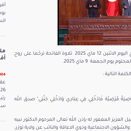
بود
الس
تمّت في بداية الجلسة العامة المنعقدة صباح اليوم الاثنين 12 ماي 2025 تلاوة الفاتحة ترحّما على روح
أفريل 2026
 يوم الجمعة 9 ماي 2025.
مة التالية :
13304 
رئي
ّكِ رَاضِيَةً مَّرْضِيَّة فَادْخُلِي فِي عِبَادِي وَادْخُلِي جَنَّتِي" صدق الله
سمي
ل العزيز المغفور له بإذن الله تعالى المرحوم الدكتور نبيه
لشؤون الاجتماعية وذوي الاعاقة والنائب عن ولاية توزر،