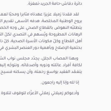
دائرة دقاش-حامة الجريد-تمغزة.
لقد فقدنا زميلا عزيزا عهدناه مثابرا ومحبّا ل
بروح الوطنية المخلصة، هدفه الأسمى تقديم ال
يتطلبّه النهوض بالقطاع الصحي على وجه ا
الرهانات المطروحة ويُسهم في التصدي لكلّ ال
أهل القطاع وكلّ مكونات الأسرة الصحية، كلّ ذل
بحتمية الإصلاح وبأهمية دور العنصر البشري في 
وبهذا المصاب الجلل، يجدّد مجلس نواب الشع
لكافة أفراد عائلته وذويه وأصدقائه، ونتوجّه إلي
يتغمّد الفقيد بواسع رحمته، وأن يسكنه فسيح جن
إنا لله وإنا إليه راجعون.
وأدعوكم زميلاتي زملائي الأعزّاء للوقوف لتلاوة 