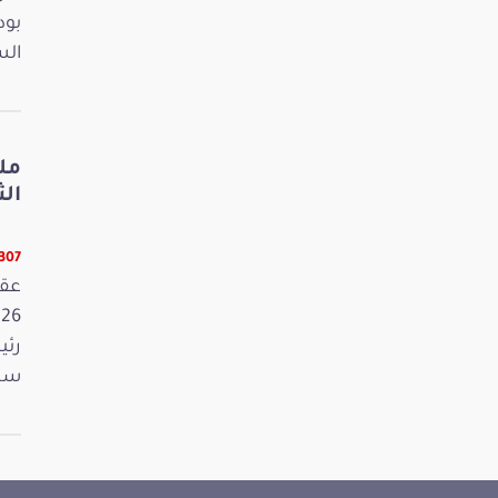
بود
الس
مل
الثلاثا
12307 ق
رئي
سمي