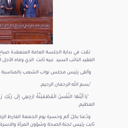
الفقيد النائب السيد نبيه ثابت الذي وفاه الأجل المحتوم
وألقى رئيس مجلس نواب الشعب بالمناسبة الكل
"بسم الله الرحمان الرحيم،
"يَا أَيَّتُهَا النَّفْسُ الْمُطْمَئِنَّةُ ارْجِعِي إِلَى رَبِ
العظيم.
ودّعنا بكلّ ألم وحسرة يوم الجمعة الفارط الزمي
ثابت رئيس لجنة الصحة وشؤون المرأة والاسرة وا