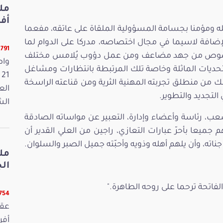
أفريل 2026
عمله ومؤمنا بجسامة المسؤولية الملقاة على عاتقه، مفعما
إضافة لاسيما في مجال اختصاصه، مدركا على الدوام لما
12791 ق
لخصوص من جهد مضاعف ومن عمل دؤوب يُلامس مختلف
واص
تحديات الماثلة وخاصة تلك المرتبطة بانتظارات ومشاغل
ك من منطلق تجربته المهنية الثرية ومن قناعته الراسخة
الع
التجديد والتطوير.
الش
ب، رئاسة وأعضاء وإدارة، التعبير عن مواساته الصادقة
هم جميعا بأحرّ عبارات التعازي، راجين من العلي القدير أن
اته، وأن يلهم أهله وذويه وأحبّته جميل الصبر والسلوان.
مل
الجمعة
الفاتحة ترحما على روحه الطاهرة."
12754 ق