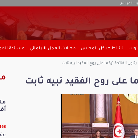
بث المباشر
نواب
نشاط هياكل المجلس
مجالات العمل البرلماني
مساندة العمل
يتلون الفاتحة ترحّما على روح الفقيد نبيه ثابت
مق
ما على روح الفقيد نبيه ثابت
أفري
13463 ق