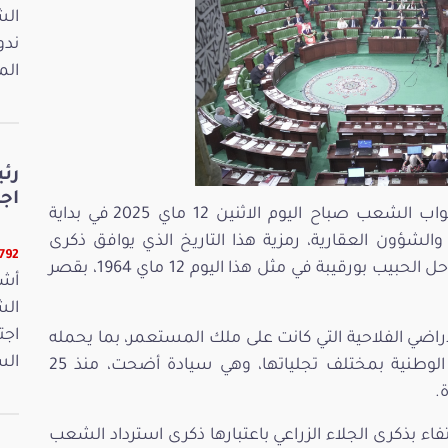
ندو
الم
رئ
اجت
أكّد السيد ابراهيم بودربالة رئيس مجلس نواب الشعب صباح اليوم الاثنين 12 ماي 2025 في بداية
والشؤون العقارية، رمزية هذا التاريخ الذي يوافق ذكرى
22792 ق
إمضاء وثيقة الجلاء الزراعي من قبل الرئيس الراحل الحبيب بورقيبة في مثل هذا اليوم 12 ماي 1964، بقصر
أشر
اجت
راضي الفلاحية التي كانت على ملك المستعمر، بما يحمله
الس
من دلالات عميقة في دعم مقوّمات السيادة الوطنية بمختلف تجلياتها، وهي سيادة أضحت، منذ 25
 بذكرى الجلاء الزراعي باعتبارها ذكرى استرداد الشعب