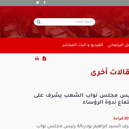
 البرلماني
الفيديو و البث المباشر
الات أخرى
يس مجلس نواب الشعب يشرف على
ماع ندوة الرؤساء
قراءة
ف السيد ابراهيم بودربالة رئيس مجلس نواب