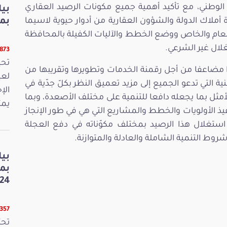
 الوطني، مع تأكيد أهمية جميع مكونات الرصيد العقاري
بي
ة أملاك الدولة والشؤون العقارية من أدوار حيوية لاسيما
بمنا
العام والخاص ووضع الخطط والآليات الكفيلة بالمحافظة
غلال غير الشرعي.
9873 قرا
ا مضاعفا من أجل رقمنة الخدمات وتطويرها وتقريبها من
لعي
ة التي تدعو الجميع إلى مزيد تعميق النظر بكلّ جدّية في
الإ
مثل بما يجعله دافعا للتنمية على مختلف الأصعدة، وبما
يمث
ذ الأولويات والخطط والمشاريع التي هي في طور الإنجاز
 استغلال هذا الرصيد بمختلف مكوّناته في دفع العجلة
روط التنمية الشاملة والعادلة والمتوازنة.
بي
بم
24
8357 قرا