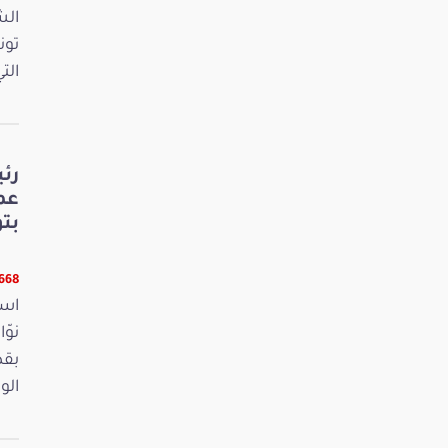
الش
تون
الت
رئ
عم
بت
6668 قر
است
بقص
الو