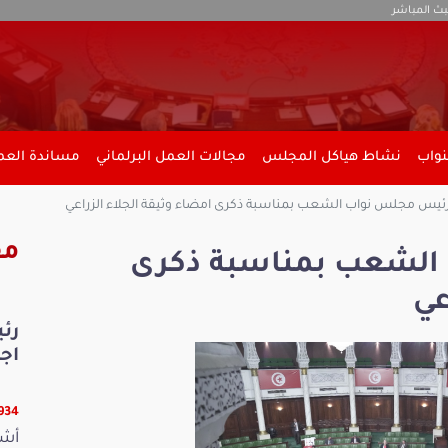
بث المباشر
نواب
نشاط هياكل المجلس
مجالات العمل البرلماني
مساندة العمل
ئيس مجلس نواب الشعب بمناسبة ذكرى امضاء وثيقة الجلاء الزراعي
مق
الشعب بمناسبة ذكرى
عي
رئ
اجت
25934 
أشر