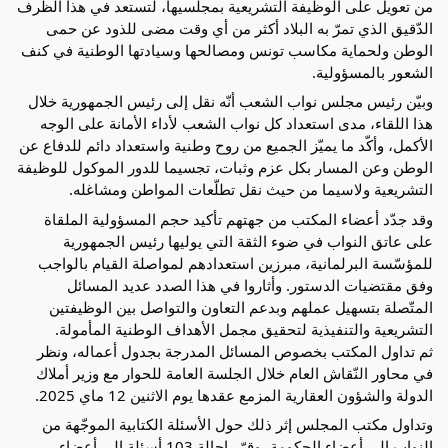
من تعويل على الوظيفة التشريعية بمجلسيها، لتستعد في هذا الظرف
الدّقيق الذي تمرّ به البلاد أكثر من أي وقت مضى للذود عن حمى
الوطن ولحماية مكاسب تونس ومصالحها وسيادتها الوطنية في كنف
الشعور بالمسؤولية.
وبيّن رئيس مجلس نواب الشعب أنّه نقل إلى رئيس الجمهورية خلال
هذا اللقاء، مدى استعداد كل نواب الشعب لأداء الأمانة على الوجه
الأكمل، وأكّد ما يميّز الجميع من روح وطنية واستعداد دائم للدفاع عن
الوطن وعن المسار بكل عزم وثبات، تجسيما للدور الموكول للوظيفة
التشريعية ولاسيما من حيث نقل تطلّعات المواطن ومشاغله.
وقد جدّد أعضاء المكتب من جهتهم تأكيد حجم المسؤولية الملقاة
على عاتق النواب في ضوء الثقة التي يوليها رئيس الجمهورية
للمؤسّسة البرلمانية، مبرزين استعدادهم لمواصلة القيام بالواجب
وفق مقتضيات الدستور. وأثاروا في هذا الصدد عديد المسائل
المتّصلة بتسهيل عملهم وبدعم التعاون والتواصل بين الوظيفتين
التشريعية والتنفيذية لتحقيق مجمل الأهداف الوطنية المأمولة.
ثم تداول المكتب بخصوص المسائل المدرجة بجدول أعماله، ونظر
في محاور النّقاش العام خلال الجلسة العامة للحوار مع وزير أملاك
الدولة والشؤون العقارية المزمع عقدها يوم الاثنين 12 ماي 2025.
وتداول مكتب المجلس إثر ذلك حول الأسئلة الكتابية الموجّهة من
النواب إلى أعضاء الحكومة، وقرّر إحالة 103 أسئلة الى أعضاء