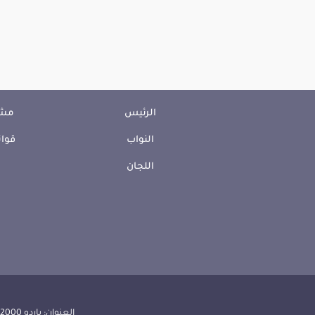
الرئيس
مشا
النواب
قوان
اللجان
العنوان: باردو 2000 الجمهورية التونسية | الهاتف: 000 157 71 (216) | الفاكس:608 514 71 (216) |