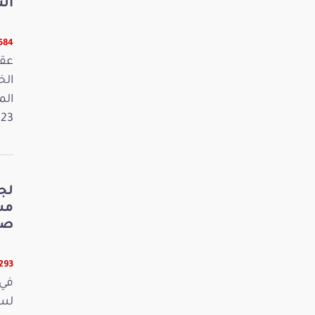
الت
5684 قر
عقد
الم
2023. وفي 
لج
صي
5293 قر
في 