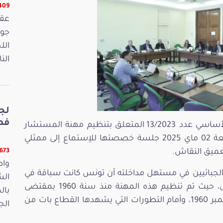
16409 
الل
الن
لج
فصو
في إطار مواصلة النظر في مقترح القانون الأساسي عدد 13/2023 المتعلق بتنظيم مهنة المستشار
الجبائي، عقدت لجنة التشريع العام اليوم الجمعة 02 ماي 2025 جلسة خصصتها للإستماع إلى ممثلي
تعميق النقاش.
11673 ق
واص
لجبائيين في مستهل مداخلته أن تونس كانت سباقة في
الش
تنظيم مهنة المستشار الجبائي منذ الاستقلال، حيث تم تنظيم هذه المهنة منذ سنة 1960 بمقتضى
بال
القانون عدد 34 لسنة 1960 المؤرخ في 14 ديسمبر 1960، وأمام التطورات التي يشهدها القطاع بات من
الجمعة 15