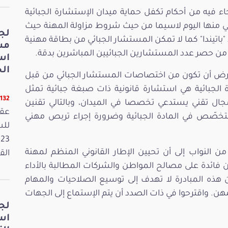
 فيه من أحكام تكفل حماية ميدان الإستشارة الجبائية
اني منها اليوم لاسيما من حيث شروط مزاولة المهنة حيث
لج
باتيندا" كما لا تمكن المستشار الجبائي من بطاقة مهنية
مش
ن من حصر عدد المستشارين الجبائيين المباشرين بدقة.
اس
الخ
ُفترض أن تكون من اختصاصات المستشار الجبائي من قبل
الجبائية هي استشارة قانونية ذات صبغة جبائية تمثل
11132 قر
مجال تقني يستدعي تخصصا في الميدان، وبالتالي تقنين
عقد
لتخصّص في المادة الجبائية وضرورة إجراء تربص مهني
ن النواب إلى أن تحيين الإطار القانوني المنظم لمهنة
القانون
فائدة على مصالح المواطن والشركات المطالبة بالأداء
هذه المبادرة لا تهدف إلى توسيع الصلاحيات والمهام
ن. واقترحوا في ذات الصدد أن يتم الإستماع إلى الجهات
لج
اس