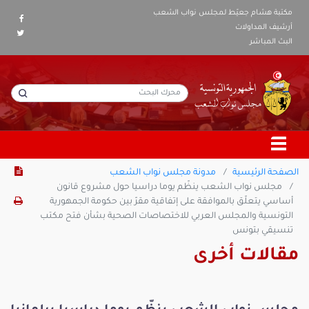
مكتبة هشام جعيّط لمجلس نواب الشعب
أرشيف المداولات
البث المباشر
الصفحة الرئيسية
مدونة مجلس نواب الشعب
مجلس نواب الشعب ينظّم يوما دراسيا حول مشروع قانون
أساسي يتعلّق بالموافقة على إتفاقية مقرّ بين حكومة الجمهورية
التونسية والمجلس العربي للاختصاصات الصحية بشأن فتح مكتب
تنسيقي بتونس
مقالات أخرى