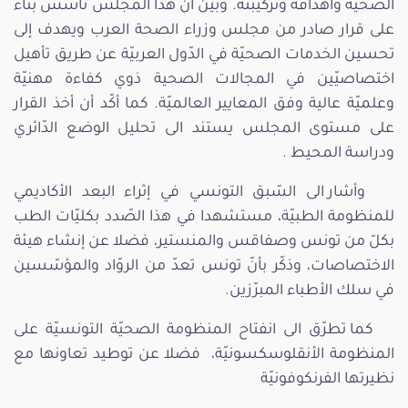
الصحية وأهدافه وتركيبته. وبيّن أنّ هذا المجلس تأسّس بناء
على قرار صادر من مجلس وزراء الصحة العرب ويهدف إلى
تحسين الخدمات الصحيّة في الدّول العربيّة عن طريق تأهيل
اختصاصيّين في المجالات الصحية ذوي كفاءة مهنيّة
وعلميّة عالية وفق المعايير العالميّة. كما أكّد أن أخذ القرار
على مستوى المجلس يستند الى تحليل الوضع الدّائري
ودراسة المحيط .
وأشار الى السّبق التونسي في إثراء البعد الأكاديمي
للمنظومة الطبيّة، مستشهدا في هذا الصّدد بكليّات الطب
بكلّ من تونس وصفاقس والمنستير، فضلا عن إنشاء هيئة
الاختصاصات، وذكّر بأنّ تونس تعدّ من الروّاد والمؤسّسين
في سلك الأطباء المبرّزين.
كما تطرّق الى انفتاح المنظومة الصحيّة التونسيّة على
المنظومة الأنقلوسكسونيّة، فضلا عن توطيد تعاونها مع
نظيرتها الفرنكوفونيّة