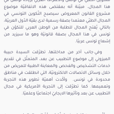
للتكوين الطبّي في تونس والاعتراف العربي بريادة تونس في
هذا المجال، مبيّنة أنه بمقتضى هذه الاتفاقيّة موضوع
مشروع القانون المعروض سيصبح التّكوين التونسي في
المجال الطبّي معتمدا بصفة رسمية لدى بقيّة الدّول العربيّة،
بالتالي يُفتح المجال للطلبة من الوطن العربي للتكوّن في
تونس في هذا المجال بصفة قانونيّة وهو ما سيزيد من
إشعاع تونس عربيّا.
وفي جانب آخر من مداخلتها، تطرّقت السيدة حبيبة
الميزوني إلى موضوع التطبيب عن بعد، المتمثّل في تقديم
خدمات التشخيص والفحص والمعاينة الطبية للمريض من
خلال وسائل الاتصالات الالكترونيّة، التي انطلقت في مناطق
محدودة في تونس. وأكّدت أهميّة تطوير هذه التجربة
وتعميمها. كما تطرّقت إلى التجربة الأمريكية في مجال
التطبيب عن بعد وتأثيرها الايجابيّ اجتماعيّا وعلميّا.