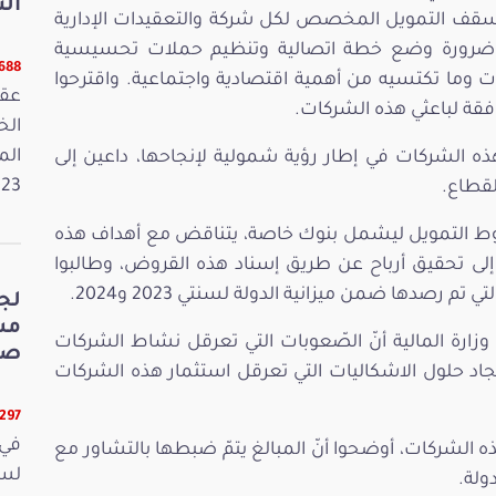
الت
 التمويل المخصص لكل شركة والتعقيدات الإدارية
ّدوا ضرورة وضع خطة اتصالية وتنظيم حملات تحسيسية
5688 قر
 وما تكتسيه من أهمية اقتصادية واجتماعية. واقترحوا
عقد
افقة لباعثي هذه الشركات.
الم
ه الشركات في إطار رؤية شمولية لإنجاحها، داعين إلى
2023. وفي 
لقطاع.
طوط التمويل ليشمل بنوك خاصة، يتناقض مع أهداف هذه
 إلى تحقيق أرباح عن طريق إسناد هذه القروض، وطالبوا
رصدها ضمن ميزانية الدولة لسنتي 2023 و2024.
لج
 وزارة المالية أنّ الصّعوبات التي تعرقل نشاط الشركات
صي
اد حلول الاشكاليات التي تعرقل استثمار هذه الشركات
5297 قرا
في 
لشركات، أوضحوا أنّ المبالغ يتمّ ضبطها بالتشاور مع
ولة.