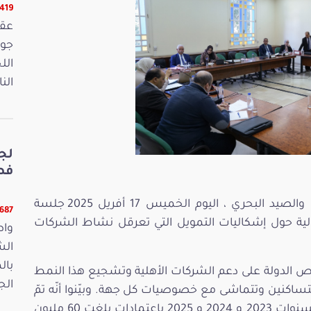
16419 ق
الل
الن
لج
فصو
عقدت لجنة الفلاحة والأمن الغذائي والمائي والصيد البحري ، اليوم الخميس 17 أفريل 2025 جلسة
11687 ق
لية حول إشكاليات التمويل التي تعرقل نشاط الشركات
واص
الش
بال
 حرص الدولة على دعم الشركات الأهلية وتشجيع هذا النمط
الجمعة 15
اكنين وتتماشى مع خصوصيات كل جهة. وبيّنوا أنّه تمّ
إحداث خطوط تمويل بمقتضى قوانين المالية لسنوات 2023 و 2024 و 2025 باعتمادات بلغت 60 مليون