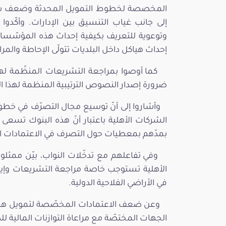
المخصصة لخطوط التمويل المحدثة وضعف سقف
إلى جانب غياب التنسيق بين الإدارات. وأك
وتوعوية للتعريف بكيفية إحداث هذه المؤسّسات
إحداث هياكل داخل البلديات تتولّى الإحاطة والمر
كما أوصوا بمراجعة التشريعات المنظّمة لهذ
ضرورة إصدار النصوص الترتيبية المنظمة لهذا ا
وأشاروا إلى أنّ توسيع مجال التصرّف في خ
الشركات الأهلية باعتبار أنّ هذه البنوك تسعى
بمدّهم بمعطيات حول التصرف في الاعتمادات التي تم 
وفي تفاعلهم مع تدخّلات النواب، بيّن ممثلو
الأهلية تستوجب خاصة مراجعة التشريعات وإيج
في الأراضي الفلاحية الدولية.
وعن ضعف الاعتمادات المخصّصة لتمويل هذه ا
الجهات المختصّة مع مراعاة التوازنات المالية للد