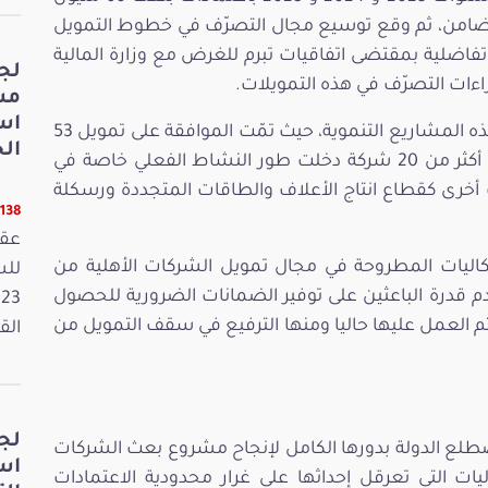
 للتضامن، ثم وقع توسيع مجال التصرّف في خطوط التمويل
اضلية بمقتضى اتفاقيات تبرم للغرض مع وزارة المالية
لج
ءات التصرّف في هذه التمويلات.
مش
اس
وقدّموا معطيات حول مدى التقدّم في إنجاز هذه المشاريع التنموية، حيث تمّت الموافقة على تمويل 53
الخ
شركة عن طريق البنك التونسي للتضامن منها أكثر من 20 شركة دخلت طور النشاط الفعلي خاصة في
%، إلى جانب مجالات أخرى كقطاع انتاج الأعلاف والطاقات المتجددة ورسكلة
11138 قر
عقد
كاليات المطروحة في مجال تمويل الشركات الأهلية من
 قدرة الباعثين على توفير الضمانات الضرورية للحصول
م العمل عليها حاليا ومنها الترفيع في سقف التمويل من
القانون
لج
ضطلع الدولة بدورها الكامل لإنجاح مشروع بعث الشركات
اس
يات التي تعرقل إحداثها على غرار محدودية الاعتمادات