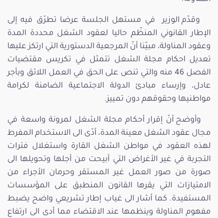
وقدّم الوزير في مستهل الجلسة عرضا تطرّق فيه إلى
الإطار القانوني المنظّم حاليا لعقود الشغل محددة المدة
وعقود المناولة، مبيّنا أنّ المرجعية الدستورية التي ارتكز عليها
تعديل احكام مجلة الشغل تتمثل في تكريس مقتضيات
الفصل 46 منه والتي تنص على الحق في العمل اللائق وبأجر
عادل، وإرساء مبادئ الدولة الاجتماعية الضامنة لكرامة
مواطنيها وحقوقهم دون تمييز.
وأوضح أنّ إقرار أحكام مجلة الشغل لمرونة واسعة في
مجال عقود الشغل معينة المدة، أدّى الى الاستخدام المفرط
لهذه العقود في مواطن الشغل القارة واستغلال فترات
التجربة في غير الأغراض التي أبيحت من أجلها وتحويلها الى
صورة من صور العمل غير المستقر وحرمان الأجراء من
الامتيازات التي يقرها القانون المنطبق على المؤسسات
المستفيدة. كما أشار الى غياب إطار تشريعي واضح يضبط
مفهوم المناولة وينظمها عند الاقتضاء مما أدى الى ارتفاع