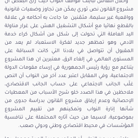
وخلال النقاش تباينت مواقف النواب حيث رأى البعض أن
مشروع القانون نص ثوري يمكّن من تجاوز وضعيات قانونية
وواقعية غير سليمة، مثمّنين ما جاءت به أحكامه في علاقة
بالقطع نهائيا مع أشكال التشغيل الهش على غرار مناولة
اليد العاملة التي تحولت إلى شكل من أشكال كراء خدمة
الآدمي وهو تمظهر جديد لفكرة الاستعباد لم يعد من
المقبول أن تتواصل في بلادنا التي كانت السباقة على
المستوى العالمي في إلغاء الرق، معتبرين ان هذا المشروع
يتناغم مع رؤية رئيس الجمهورية في إرساء مقومات الدولة
الاجتماعية، وفي المقابل اعتبر عدد آخر من النواب أن النص
غلّب الجانب الاجتماعي على حساب الجانب الاقتصادي،
ملاحظين في هذا الصدد خلو شرح الأسباب من المعطيات
الإحصائية وعدم إرفاق مشروع القانون بدراسة جدوى من
شأنها إنارة النواب وتمكينهم من تقييم المشروع
بموضوعية، لاسيما من حيث آثاره المحتملة على تنافسية
المؤسّسات في محيط اقتصادي وطني ودولي صعب.