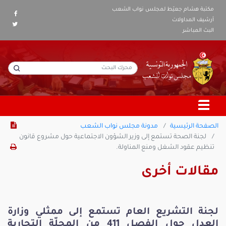
مكتبة هشام جعيّط لمجلس نواب الشعب
أرشيف المداولات
البث المباشر
الصفحة الرئيسية
مدونة مجلس نواب الشعب
لجنة الصحة تستمع إلى وزير الشؤون الاجتماعية حول مشروع قانون
تنظيم عقود الشغل ومنع المناولة.
مقالات أخرى
لجنة التشريع العام تستمع إلى ممثلي وزارة
العدل حول الفصل 411 من المجلّة التجارية