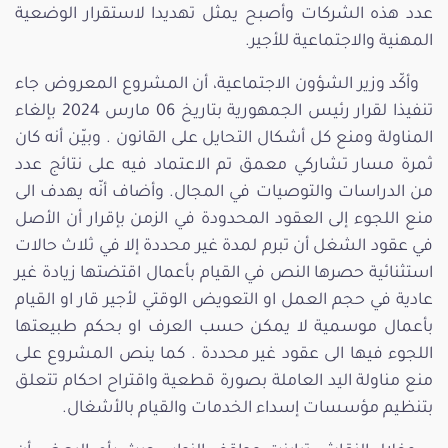
عدد هذه الشركات وأصبح يمثل تهديدا لاستقرار الوضعية
المهنية والاجتماعية للأجير.
وأكّد وزير الشؤون الاجتماعية، أن المشروع المعروض جاء
تنفيذا لقرار رئيس الجمهورية بتاريخ 06 مارس 2024 بإلغاء
المناولة ومنع كل أشكال التحايل على القانون . وبيّن أنه كان
ثمرة مسار تشاركي معمق تم الاعتماد فيه على نتائج عدد
من الدراسات والتوصيات في المجال. وأضاف أنّه يهدف الى
منع اللجوء إلى العقود المحدودة في الزمن بإقرار أن الأصل
في عقود الشغل أن تبرم لمدة غير محددة إلا في ثلاث حالات
استثنائية حصرها النص في القيام بأعمال اقتضتها زيادة غير
عادية في حجم العمل او التعويض الوقتي لأجير قار او القيام
بأعمال موسمية لا يمكن حسب العرف او بحكم طبيعتها
اللجوء فيها الى عقود غير محددة . كما ينص المشروع على
منع مناولة اليد العاملة بصورة قطعية واقتراح احكام تتعلق
بتنظيم مؤسسات إسداء الخدمات والقيام بالأشغال.