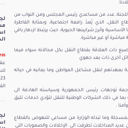
دنا.
اللجنة، عدد من مساعدي رئيس المجلس ومن النواب من
لج
 النقل، الذي يُعدّ رافعة اجتماعية، وبمثابة القاطرة
مش
 الأساسية وأبرز شرايينها الحيوية، حيث يرتبط ازدهار باقي
اس
 مباشرة أو غير مباشرة.
الخ
اضيع ذات العلاقة بقطاع النقل بكل مجالاته سواء فيما
11135 قر
ئل أخرى ذات بعد جهوي
عقد
 بعهدتهم لنقل مشاغل المواطن وما يعانيه في حياته
القانون
رجمة توجهات رئيس الجمهورية وسياسته الهادفة الى
بما في ذلك الشركات الوطنية للنقل لتؤدي خدمات تليق
آمنا .
لج
المسجلة وما تبذله الوزارة من مساعي للنهوض بالقطاع
اس
ن عديد المداخلات تطرقت الى الإخلالات والصعوبات التي