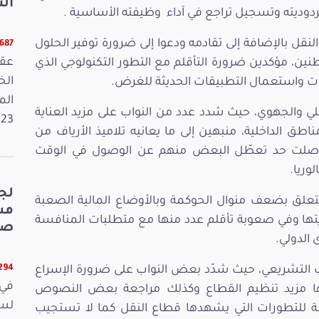
الت
ردوديته وتسجيل تراجع في آداء وظيفته الأساسية .
قل بالإضافة إلى تقادمه ودعوا إلى ضرورة توفير الحلول
5687 قرا
عقد
اطنين، مؤكدين ضرورة التأقلم مع التطور التكنولوجي الذي
ات واستعمال التطبيقات الحديثة للغرض.
الم
ي والجهوي، حيث شدد عدد من النواب على مزيد العناية
2023. وفي 
اطق الداخلية، منبهين إلى ما يعانيه تلاميذ الأرياف من
وصلت حد تعطّل البعض منهم عن الوصول في الوقت
وريا.
لج
تعلق بضعف منوال الحوكمة وبالأوضاع المالية الصعبة
يتها وفي صعوبة تأقلم عدد منها مع متطلبات المنافسة
صي
الدولي.
5294 قر
ب التشريعي، حيث شدّد بعض النواب على ضرورة الإسراع
في 
 مزيد تنظيم القطاع وكذلك مراجعة بعض النصوص
اكبة للتطورات التي يشهدها قطاع النقل كما لا تستجيب