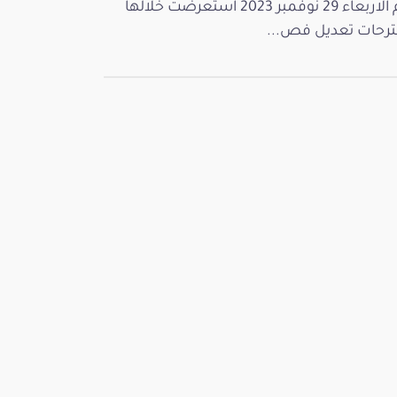
يوم الاربعاء 29 نوفمبر 2023 استعرضت خلالها
رحات تعديل فص...