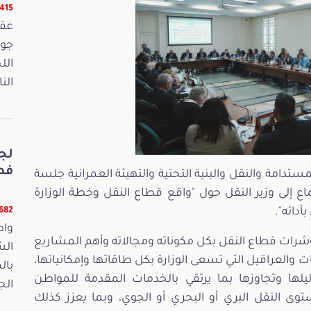
16415 ق
الل
الن
لج
فصو
تدامة والنقل والبنية التحتية والتهيئة العمرانية جلسة
20 خصصتها للاستماع إلى وزير النقل حول "واقع قطاع النقل وخطة الوزارة
بأدائه".
11682 ق
واص
مؤشرات قطاع النقل بكل مكوناته ومجالاته وأهم المشاريع
الش
والعراقيل التي تسعى الوزارة بكل طاقاتها وإمكانياتها،
بال
يلها وتجاوزها بما يرتقي بالخدمات المقدمة للمواطن
الجمعة 15
ى النقل البري أو البحري أو الجوي، وبما يعزز كذلك